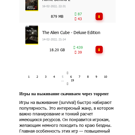
16-02-2022, 22:31
87
879 MB
43
The Alien Cube - Deluxe Edition
14-02-2022, 21:14
439
18.20 GB
39
1
2
3
4
5
6
7
8
9
10
...
19
Игры на выживание скачиваем через торрент
Игры на выживание (survival) быстро набирают
популярность. Это интересный жанр, в котором
важно планирование и тонкий расчет
имеющихся ресурсов. Он понравится игрокам,
желающим немного походить по краю бездны.
Главная особенность этих игр — повышенный