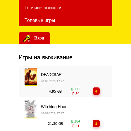
Горячие новинки
Топовые игры
Вход
Игры на выживание
DEADCRAFT
20-05-2022, 17:22
175
4.95 GB
50
Witching Hour
18-05-2022, 17:17
284
21.30 GB
41