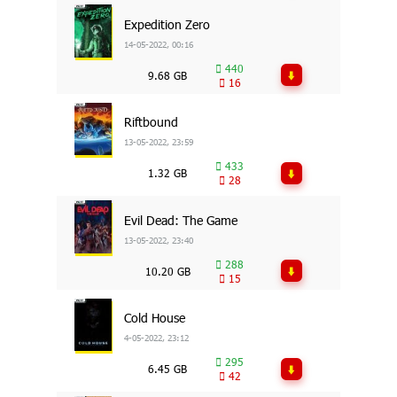
Expedition Zero
14-05-2022, 00:16
440
9.68 GB
16
Riftbound
13-05-2022, 23:59
433
1.32 GB
28
Evil Dead: The Game
13-05-2022, 23:40
288
10.20 GB
15
Cold House
4-05-2022, 23:12
295
6.45 GB
42