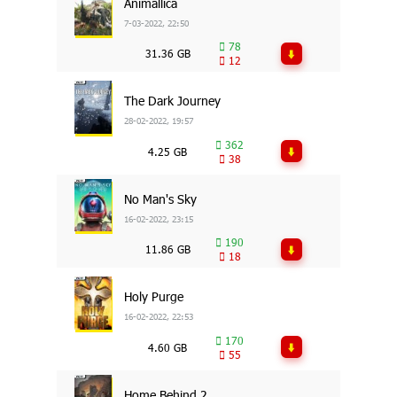
Animallica
7-03-2022, 22:50
78
31.36 GB
12
The Dark Journey
28-02-2022, 19:57
362
4.25 GB
38
No Man's Sky
16-02-2022, 23:15
190
11.86 GB
18
Holy Purge
16-02-2022, 22:53
170
4.60 GB
55
Home Behind 2