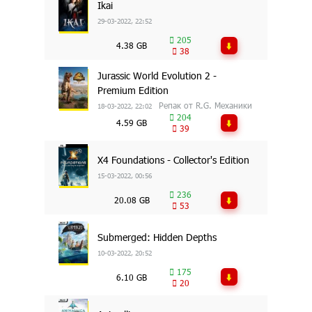
Ikai
29-03-2022, 22:52
205
4.38 GB
38
Jurassic World Evolution 2 -
Premium Edition
Репак от R.G. Механики
18-03-2022, 22:02
204
4.59 GB
39
X4 Foundations - Collector's Edition
15-03-2022, 00:56
236
20.08 GB
53
Submerged: Hidden Depths
10-03-2022, 20:52
175
6.10 GB
20