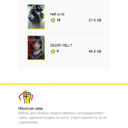
Hell is Us
27.9 GB
10
SILENT HILL f
48.8 GB
0
Обратная связь
Файлы для обмена предоставленны пользователями
сайта. Администрация не несёт ответственности за их
содержание.
русские сериалы