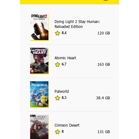
Dying Light 2 Stay Human:
Reloaded Edition
120 GB
8.4
Atomic Heart
163 GB
6.7
Palworld
38.4 GB
8.5
Crimson Desert
131 GB
8