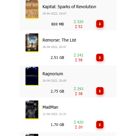
Kapital: Sparks of Revolution
29-04-2022, 19:07
320
869 MB
52
Remorse: The List
26-04-2022, 20:47
242
2.51 GB
58
Ragnorium
26-04-2022, 20:09
293
2.75 GB
38
MadMan
11-04-2022, 21:31
420
1.70 GB
20