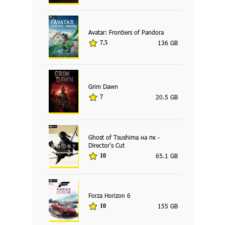
Avatar: Frontiers of Pandora
136 GB
7.5
Grim Dawn
20.5 GB
7
Ghost of Tsushima на пк -
Director's Cut
65.1 GB
10
Forza Horizon 6
155 GB
10