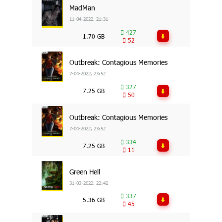
MadMan
11-04-2022, 21:31
427
1.70 GB
52
Outbreak: Contagious Memories
7-04-2022, 23:52
327
7.25 GB
50
Outbreak: Contagious Memories
7-04-2022, 23:52
334
7.25 GB
11
Green Hell
31-03-2022, 22:42
337
5.36 GB
45