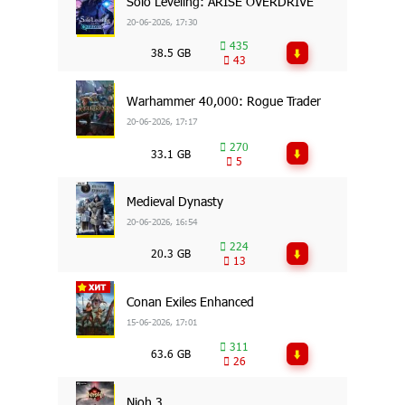
Solo Leveling: ARISE OVERDRIVE
20-06-2026, 17:30
435
38.5 GB
43
Warhammer 40,000: Rogue Trader
20-06-2026, 17:17
270
33.1 GB
5
Medieval Dynasty
20-06-2026, 16:54
224
20.3 GB
13
Conan Exiles Enhanced
15-06-2026, 17:01
311
63.6 GB
26
Nioh 3