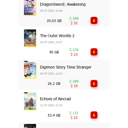
DragonSword: Awakening
25-07-2026, 14:06
398
20.03 GB
32
The Outer Worlds 2
20-07-2026, 13:57
276
90 GB
23
Digimon Story Time Stranger
20-07-2026, 13:43
289
26.2 GB
19
Echoes of Aincrad
11-07-2026, 11:53
131
53.4 GB
22