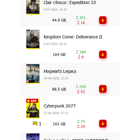
Clair Obscur: Expedition 33
9-07-2026, 10:33
391
44.9 GB
16
Kingdom Come: Deliverance II
6-07-2026, 09:10
388
164 GB
9
Hogwarts Legacy
30-06-2026, 12:35
245
88.5 GB
52
Cyberpunk 2077
23-06-2026, 07:52
70
1
163 GB
24