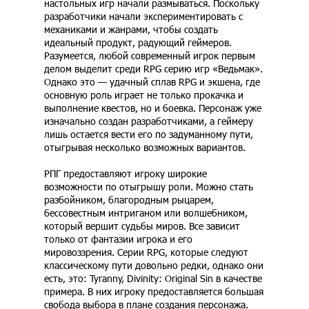
настольных игр начали размываться. Поскольку
разработчики начали экспериментировать с
механиками и жанрами, чтобы создать
идеальный продукт, радующий геймеров.
Разумеется, любой современный игрок первым
делом выделит среди RPG серию игр «Ведьмак».
Однако это — удачный сплав RPG и экшена, где
основную роль играет не только прокачка и
выполнение квестов, но и боевка. Персонаж уже
изначально создан разработчиками, а геймеру
лишь остается вести его по задуманному пути,
отыгрывая несколько возможных вариантов.
РПГ предоставляют игроку широкие
возможности по отыгрышу роли. Можно стать
разбойником, благородным рыцарем,
бессовестным интриганом или волшебником,
который вершит судьбы миров. Все зависит
только от фантазии игрока и его
мировоззрения. Серии RPG, которые следуют
классическому пути довольно редки, однако они
есть, это: Tyranny, Divinity: Original Sin в качестве
примера. В них игроку предоставляется большая
свобода выбора в плане создания персонажа.