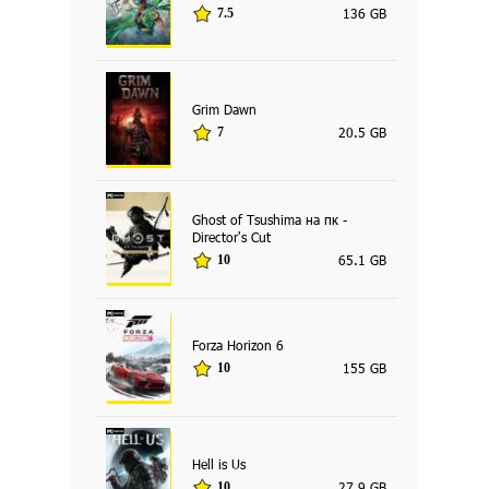
136 GB
7.5
Grim Dawn
20.5 GB
7
Ghost of Tsushima на пк -
Director's Cut
65.1 GB
10
Forza Horizon 6
155 GB
10
Hell is Us
27.9 GB
10