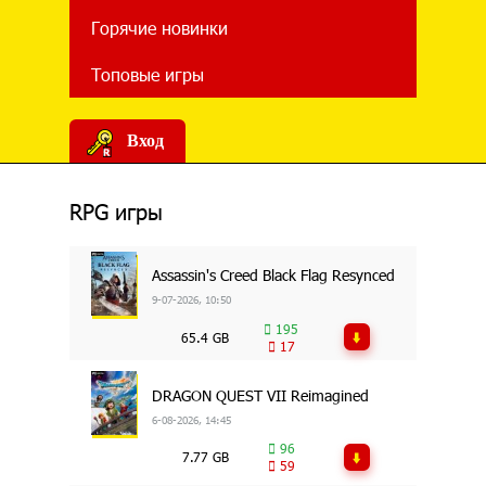
Горячие новинки
Топовые игры
Вход
RPG игры
Assassin's Creed Black Flag Resynced
9-07-2026, 10:50
195
65.4 GB
17
DRAGON QUEST VII Reimagined
6-08-2026, 14:45
96
7.77 GB
59