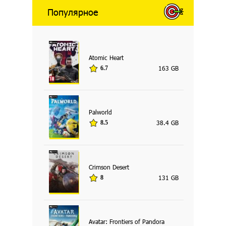
Популярное
Atomic Heart
163 GB
6.7
Palworld
38.4 GB
8.5
Crimson Desert
131 GB
8
Avatar: Frontiers of Pandora