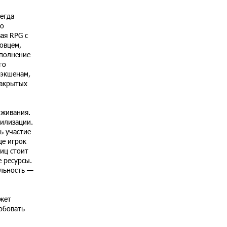
егда
го
ая RPG с
овцем,
ополнение
го
 экшенам,
закрытых
ыживания.
вилизации.
ь участие
це игрок
иц стоит
 ресурсы.
ельность —
ожет
обовать