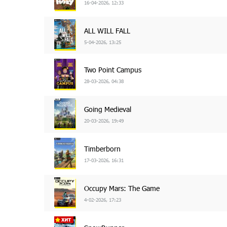
16-04-2026, 12:33
ALL WILL FALL
5-04-2026, 13:25
Two Point Campus
28-03-2026, 04:38
Going Medieval
20-03-2026, 19:49
Timberborn
17-03-2026, 16:31
Occupy Mars: The Game
4-02-2026, 17:23