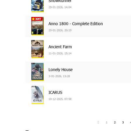
SnowRunner
29-01-2026, 14:04
Anno 1800 - Complete Edition
20-01-2026, 20:19
Ancient Farm
11-01-2026, 15:14
Lonely House
3-01-2026, 13:28
ICARUS
10-12-2025, 07:58
1
2
3