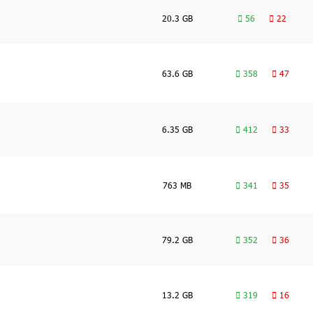
20.3 GB
56
22
63.6 GB
358
47
6.35 GB
412
33
763 MB
341
35
79.2 GB
352
36
13.2 GB
319
16