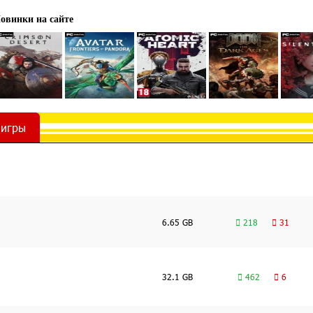
овинки на сайте
 игры
6.65 GB
218
31
32.1 GB
462
6