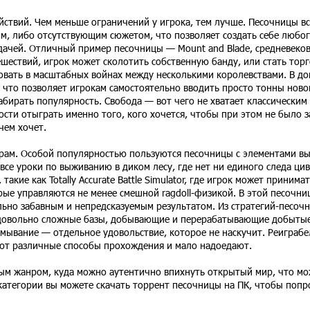
ствий. Чем меньше ограничений у игрока, тем лучше. Песочницы вс
м, либо отсутствующим сюжетом, что позволяет создать себе любо
ачей. Отличный пример песочницы — Mount and Blade, средневеков
шествий, игрок может сколотить собственную банду, или стать торг
вовать в масштабных войнах между несколькими королевствами. В д
что позволяет игрокам самостоятельно вводить просто тонны ново
бирать популярность. Свобода — вот чего не хватает классическим
ности отыграть именно того, кого хочется, чтобы при этом не было 
чем хочет.
рам. Особой популярностью пользуются песочницы с элементами в
 все уроки по выживанию в диком лесу, где нет ни единого следа ци
ие как Totally Accurate Battle Simulator, где игрок может принимат
ые управляются не менее смешной ragdoll-физикой. В этой песочни
льно забавным и непредсказуемым результатом. Из стратегий-песочн
ть довольно сложные базы, добывающие и перерабатывающие добытые
мывание — отдельное удовольствие, которое не наскучит. Реиграб
ают различные способы прохождения и мало надоедают.
ым жанром, куда можно аутентично впихнуть открытый мир, что м
 категории вы можете скачать торрент песочницы на ПК, чтобы попр