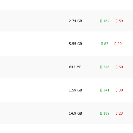
2.74 GB
162
59
5.55 GB
87
39
642 MB
246
60
1.59 GB
341
30
14.9 GB
189
23