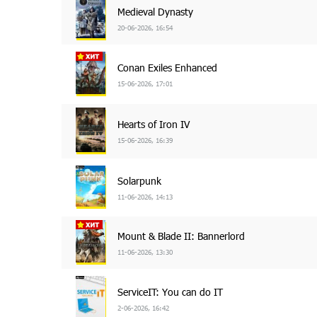
Medieval Dynasty
20-06-2026, 16:54
Conan Exiles Enhanced
15-06-2026, 17:01
Hearts of Iron IV
15-06-2026, 16:39
Solarpunk
11-06-2026, 14:13
Mount & Blade II: Bannerlord
11-06-2026, 13:30
ServiceIT: You can do IT
2-06-2026, 16:42