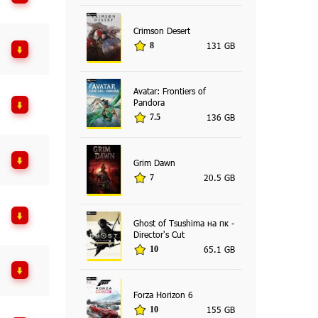
Crimson Desert
131 GB
8
Avatar: Frontiers of
Pandora
136 GB
7.5
Grim Dawn
20.5 GB
7
Ghost of Tsushima на пк -
Director's Cut
65.1 GB
10
Forza Horizon 6
155 GB
10