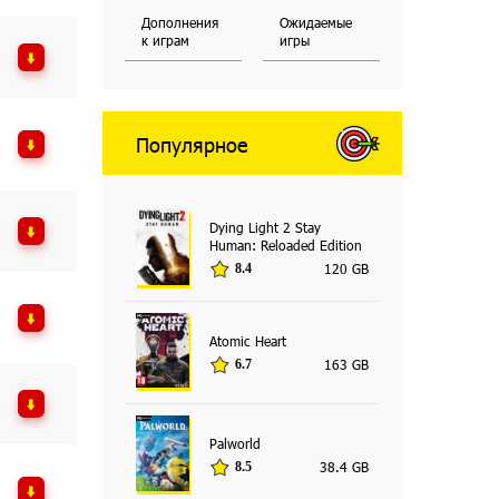
Дополнения
Ожидаемые
к играм
игры
Популярное
Dying Light 2 Stay
Human: Reloaded Edition
120 GB
8.4
Atomic Heart
163 GB
6.7
Palworld
38.4 GB
8.5