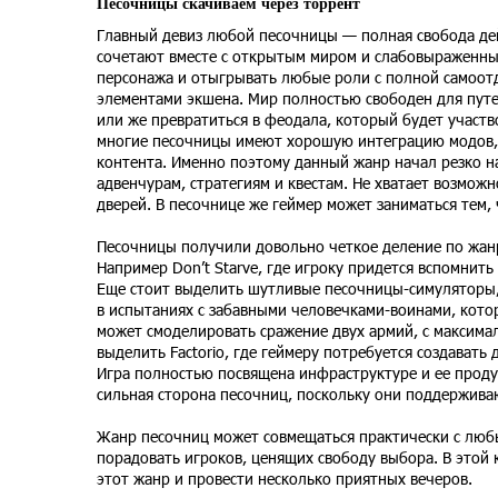
Песочницы скачиваем через торрент
Главный девиз любой песочницы — полная свобода дей
сочетают вместе с открытым миром и слабовыраженны
персонажа и отыгрывать любые роли с полной самоотд
элементами экшена. Мир полностью свободен для путе
или же превратиться в феодала, который будет участ
многие песочницы имеют хорошую интеграцию модов, 
контента. Именно поэтому данный жанр начал резко на
адвенчурам, стратегиям и квестам. Не хватает возмож
дверей. В песочнице же геймер может заниматься тем, 
Песочницы получили довольно четкое деление по жан
Например Don’t Starve, где игроку придется вспомнить
Еще стоит выделить шутливые песочницы-симуляторы, так
в испытаниях с забавными человечками-воинами, котор
может смоделировать сражение двух армий, с максима
выделить Factorio, где геймеру потребуется создава
Игра полностью посвящена инфраструктуре и ее проду
сильная сторона песочниц, поскольку они поддержив
Жанр песочниц может совмещаться практически с люб
порадовать игроков, ценящих свободу выбора. В этой
этот жанр и провести несколько приятных вечеров.