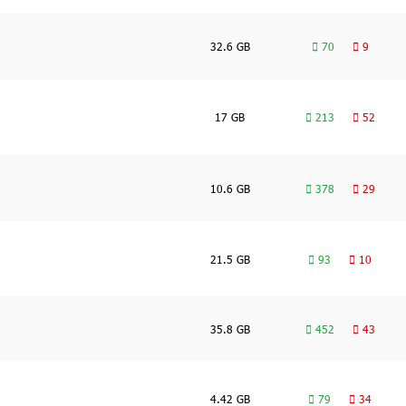
32.6 GB
70
9
17 GB
213
52
10.6 GB
378
29
21.5 GB
93
10
35.8 GB
452
43
4.42 GB
79
34