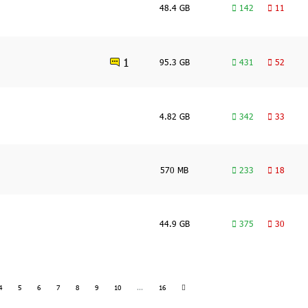
48.4 GB
142
11
1
95.3 GB
431
52
4.82 GB
342
33
570 MB
233
18
44.9 GB
375
30
4
5
6
7
8
9
10
...
16