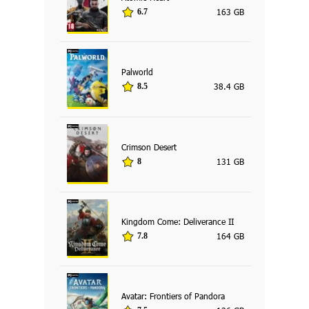
163 GB
6.7
Palworld
38.4 GB
8.5
Crimson Desert
131 GB
8
Kingdom Come: Deliverance II
164 GB
7.8
Avatar: Frontiers of Pandora