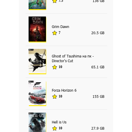
136 GB
7.5
Grim Dawn
20.5 GB
7
Ghost of Tsushima на пк -
Director's Cut
65.1 GB
10
Forza Horizon 6
155 GB
10
Hell is Us
27.9 GB
10