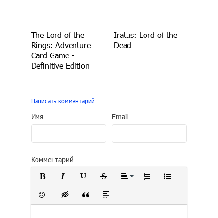
The Lord of the
Iratus: Lord of the
Rings: Adventure
Dead
Card Game -
Definitive Edition
Написать комментарий
Имя
Email
Комментарий
Полужирный
Курсив
Подчеркнутый
Зачеркнутый
Выравнивание
Нумерованный сп
Маркирован
Вставить смайлик
Вставка скрытого текста
Вставка цитаты
Вставка спойлера