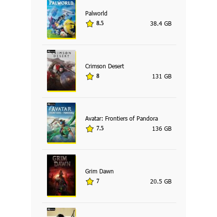
Palworld
38.4 GB
8.5
Crimson Desert
131 GB
8
Avatar: Frontiers of Pandora
136 GB
7.5
Grim Dawn
20.5 GB
7