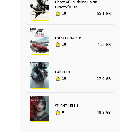
Ghost of Tsushima на пк -
Director's Cut
65.1 GB
10
Forza Horizon 6
155 GB
10
Hell is Us
27.9 GB
10
SILENT HILL f
48.8 GB
0