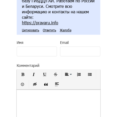
базу ГИБДД/ГАИ. Работаем по России
и Беларуси. Смотрите всю
информацию и контакты на нашем
сайте:
https://pravaru.info
Цитировать
Ответить
Жалоба
Имя
Email
Комментарий
Полужирный
Курсив
Подчеркнутый
Зачеркнутый
Выравнивание
Нумерованный сп
Маркирован
Вставить смайлик
Вставка скрытого текста
Вставка цитаты
Вставка спойлера