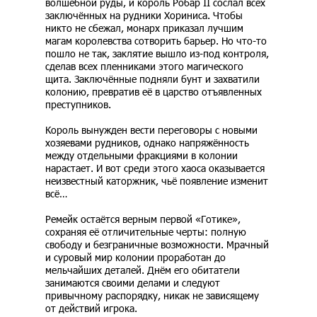
волшебной руды, и король Робар II сослал всех
заключённых на рудники Хориниса. Чтобы
никто не сбежал, монарх приказал лучшим
магам королевства сотворить барьер. Но что-то
пошло не так, заклятие вышло из-под контроля,
сделав всех пленниками этого магического
щита. Заключённые подняли бунт и захватили
колонию, превратив её в царство отъявленных
преступников.
Король вынужден вести переговоры с новыми
хозяевами рудников, однако напряжённость
между отдельными фракциями в колонии
нарастает. И вот среди этого хаоса оказывается
неизвестный каторжник, чьё появление изменит
всё…
Ремейк остаётся верным первой «Готике»,
сохраняя её отличительные черты: полную
свободу и безграничные возможности. Мрачный
и суровый мир колонии проработан до
мельчайших деталей. Днём его обитатели
занимаются своими делами и следуют
привычному распорядку, никак не зависящему
от действий игрока.