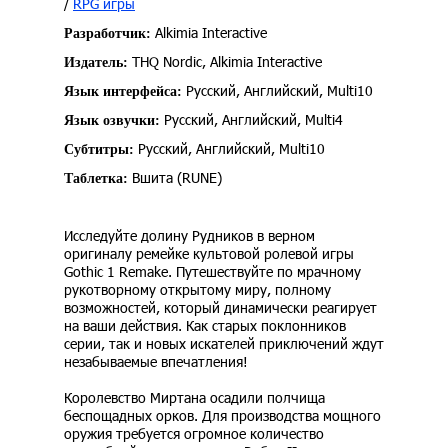
/
RPG игры
Alkimia Interactive
Разработчик:
THQ Nordic, Alkimia Interactive
Издатель:
Русский, Английский, Multi10
Язык интерфейса:
Русский, Английский, Multi4
Язык озвучки:
Русский, Английский, Multi10
Субтитры:
Вшита (RUNE)
Таблетка:
Исследуйте долину Рудников в верном
оригиналу ремейке культовой ролевой игры
Gothic 1 Remake. Путешествуйте по мрачному
рукотворному открытому миру, полному
возможностей, который динамически реагирует
на ваши действия. Как старых поклонников
серии, так и новых искателей приключений ждут
незабываемые впечатления!
Королевство Миртана осадили полчища
беспощадных орков. Для производства мощного
оружия требуется огромное количество