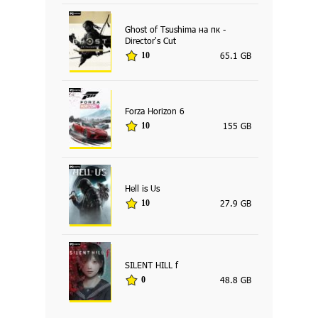
Ghost of Tsushima на пк -
Director's Cut
65.1 GB
10
Forza Horizon 6
155 GB
10
Hell is Us
27.9 GB
10
SILENT HILL f
48.8 GB
0