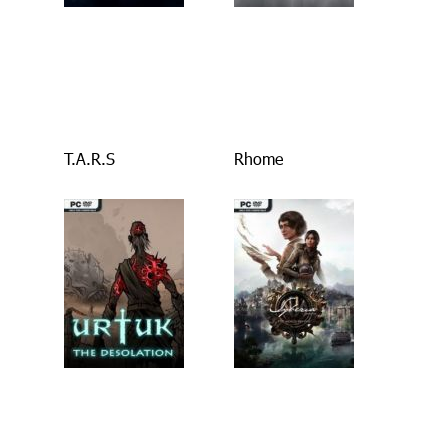
T.A.R.S
Rhome