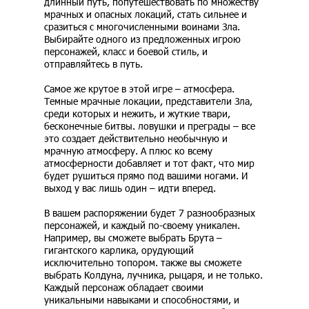
длинный путь, попутешествовать по множеству
мрачных и опасных локаций, стать сильнее и
сразиться с многочисленными воинами Зла.
Выбирайте одного из предложенных игрою
персонажей, класс и боевой стиль, и
отправляйтесь в путь.
Самое же крутое в этой игре – атмосфера.
Темные мрачные локации, представители Зла,
среди которых и нежить, и жуткие твари,
бесконечные битвы. ловушки и преграды – все
это создает действительно необычную и
мрачную атмосферу. А плюс ко всему
атмосферности добавляет и тот факт, что мир
будет рушиться прямо под вашими ногами. И
выход у вас лишь один – идти вперед.
В вашем распоряжении будет 7 разнообразных
персонажей, и каждый по-своему уникален.
Например, вы сможете выбрать Брута –
гигантского карлика, орудующий
исключительно топором. также вы сможете
выбрать Колдуна, лучника, рыцаря, и не только.
Каждый персонаж обладает своими
уникальными навыками и способностями, и