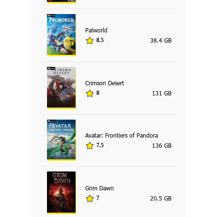
Palworld
38.4 GB
8.5
Crimson Desert
131 GB
8
Avatar: Frontiers of Pandora
136 GB
7.5
Grim Dawn
20.5 GB
7