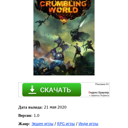
21 мая 2020
Дата выхода:
1.0
Версия:
Экшен игры
/
RPG игры
/
Инди игры
Жанр: