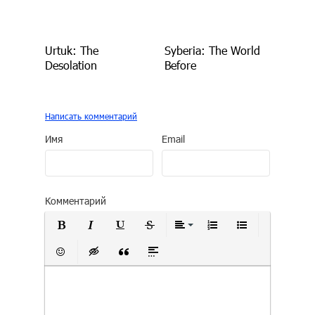
Urtuk: The
Syberia: The World
Desolation
Before
Написать комментарий
Имя
Email
Комментарий
Полужирный
Курсив
Подчеркнутый
Зачеркнутый
Выравнивание
Нумерованный сп
Маркирован
Вставить смайлик
Вставка скрытого текста
Вставка цитаты
Вставка спойлера