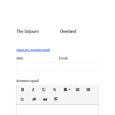
The Sojourn
Overland
Написать комментарий
Имя
Email
Комментарий
Полужирный
Курсив
Подчеркнутый
Зачеркнутый
Выравнивание
Нумерованный сп
Маркирован
Вставить смайлик
Вставка скрытого текста
Вставка цитаты
Вставка спойлера