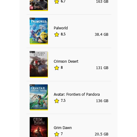
163 GB
6.7
Palworld
38.4 GB
8.5
Crimson Desert
131 GB
8
Avatar: Frontiers of Pandora
136 GB
7.5
Grim Dawn
20.5 GB
7