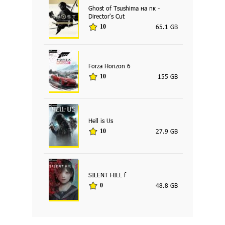
Ghost of Tsushima на пк -
Director's Cut
65.1 GB
10
Forza Horizon 6
155 GB
10
Hell is Us
27.9 GB
10
SILENT HILL f
48.8 GB
0