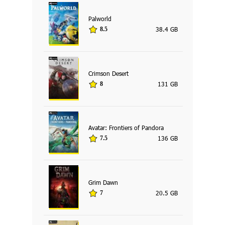
Palworld
38.4 GB
8.5
Crimson Desert
131 GB
8
Avatar: Frontiers of Pandora
136 GB
7.5
Grim Dawn
20.5 GB
7