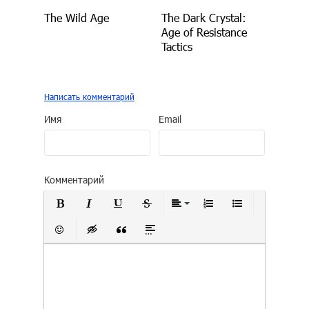
The Wild Age
The Dark Crystal:
Age of Resistance
Tactics
Написать комментарий
Имя
Email
Комментарий
Полужирный
Курсив
Подчеркнутый
Зачеркнутый
Выравнивание
Нумерованный сп
Маркирован
Вставить смайлик
Вставка скрытого текста
Вставка цитаты
Вставка спойлера