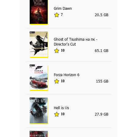
Grim Dawn
20.5 GB
7
Ghost of Tsushima на пк -
Director's Cut
65.1 GB
10
Forza Horizon 6
155 GB
10
Hell is Us
27.9 GB
10