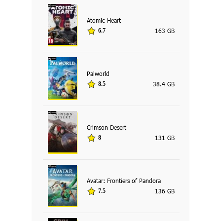
Atomic Heart
163 GB
6.7
Palworld
38.4 GB
8.5
Crimson Desert
131 GB
8
Avatar: Frontiers of Pandora
136 GB
7.5