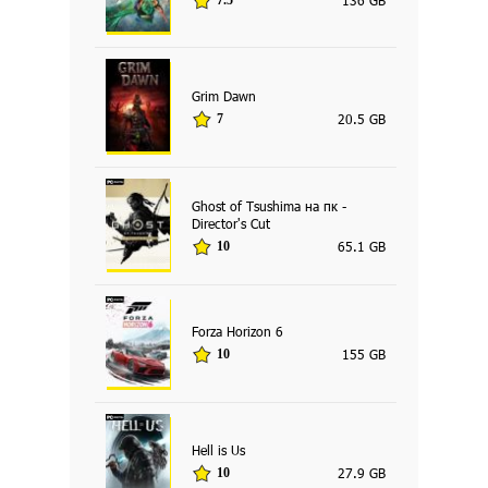
Grim Dawn
20.5 GB
7
Ghost of Tsushima на пк -
Director's Cut
65.1 GB
10
Forza Horizon 6
155 GB
10
Hell is Us
27.9 GB
10