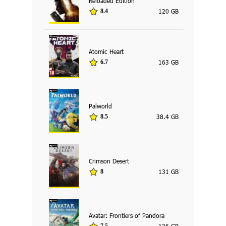
Reloaded Edition
120 GB
8.4
Atomic Heart
163 GB
6.7
Palworld
38.4 GB
8.5
Crimson Desert
131 GB
8
Avatar: Frontiers of Pandora
136 GB
7.5