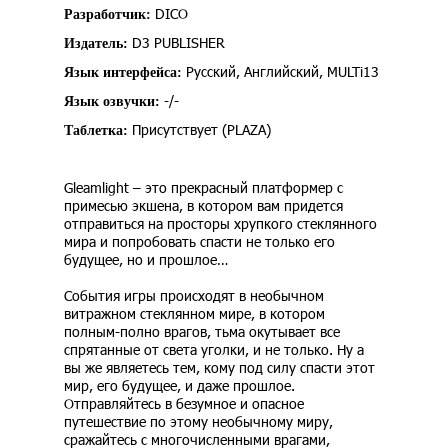
DICO
Разработчик:
D3 PUBLISHER
Издатель:
Русский, Английский, MULTi13
Язык интерфейса:
-/-
Язык озвучки:
Присутствует (PLAZA)
Таблетка:
Gleamlight – это прекрасный платформер с
примесью экшена, в котором вам придется
отправиться на просторы хрупкого стеклянного
мира и попробовать спасти не только его
будущее, но и прошлое…
События игры происходят в необычном
витражном стеклянном мире, в котором
полным-полно врагов, тьма окутывает все
спрятанные от света уголки, и не только. Ну а
вы же являетесь тем, кому под силу спасти этот
мир, его будущее, и даже прошлое.
Отправляйтесь в безумное и опасное
путешествие по этому необычному миру,
сражайтесь с многочисленными врагами,