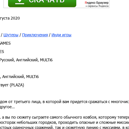
густа 2020
/
Шутеры
/
Приключения
/
Инди игры
GAMES
ES
Русский, Английский, MULTi6
, Английский, MULTi6
вует (PLAZA)
идом от третьего лица, в которой вам придется сражаться с многоч
 другое…
 а вы по сюжету сыграете самого обычного ковбоя, которому тепер
росторах небольших городков, проходить опасные и сложные миссии
быстрых одиночных сражений, так и сюжетную линию с миссиями, в 