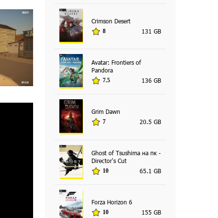
Crimson Desert
131 GB
8
Avatar: Frontiers of
Pandora
136 GB
7.5
Grim Dawn
20.5 GB
7
Ghost of Tsushima на пк -
Director's Cut
65.1 GB
10
Forza Horizon 6
155 GB
10