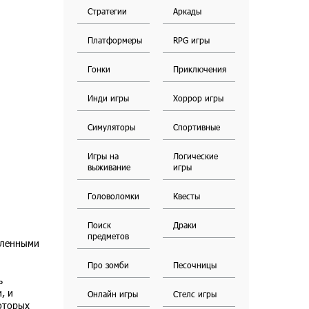
Стратегии
Аркады
Платформеры
RPG игры
Гонки
Приключения
Инди игры
Хоррор игры
Симуляторы
Спортивные
Игры на
Логические
выживание
игры
Головоломки
Квесты
Поиск
Драки
предметов
исленными
Про зомби
Песочницы
ь
, и
Онлайн игры
Стелс игры
которых