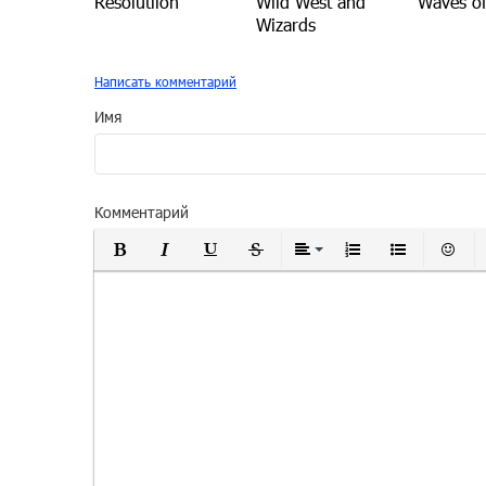
Resolutiion
Wild West and
Waves o
Wizards
Написать комментарий
Имя
Комментарий
Полужирный
Курсив
Подчеркнутый
Зачеркнутый
Выравнивание
Нумерованный
Маркиро
Вс