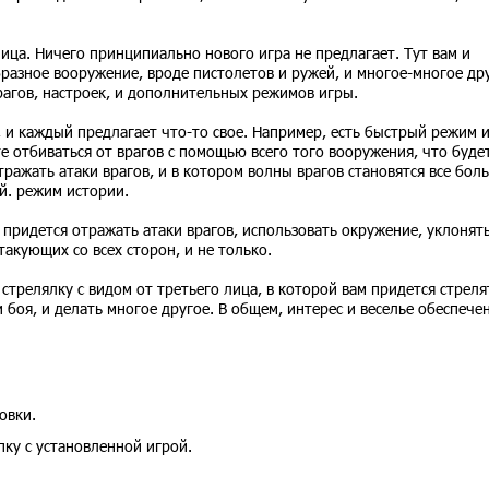
лица. Ничего принципиально нового игра не предлагает. Тут вам и
бразное вооружение, вроде пистолетов и ружей, и многое-многое др
рагов, настроек, и дополнительных режимов игры.
 и каждый предлагает что-то свое. Например, есть быстрый режим и
е отбиваться от врагов с помощью всего того вооружения, что будет
ражать атаки врагов, и в котором волны врагов становятся все бол
ой. режим истории.
 придется отражать атаки врагов, использовать окружение, уклонять
акующих со всех сторон, и не только.
стрелялку с видом от третьего лица, в которой вам придется стреля
 боя, и делать многое другое. В общем, интерес и веселье обеспече
овки.
пку с установленной игрой.