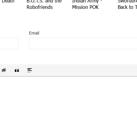
f Death
B.O.T.S. and the
Indian Army -
Swordbr
Robofriends
Mission POK
Back to 
Email
 список
ванный список
тавить смайлик
Вставка скрытого текста
Вставка цитаты
Вставка спойлера