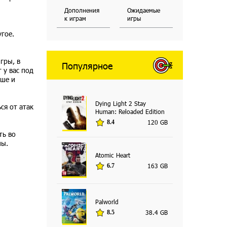
Дополнения
Ожидаемые
к играм
игры
угое.
гры, в
Популярное
 у вас под
ьше и
Dying Light 2 Stay
ся от атак
Human: Reloaded Edition
120 GB
8.4
ть во
ны.
Atomic Heart
163 GB
6.7
Palworld
38.4 GB
8.5