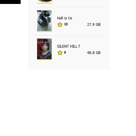
Hell is Us
27.9 GB
10
SILENT HILL f
48.8 GB
0