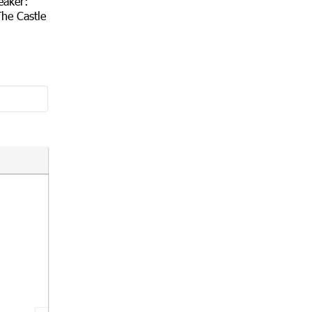
eaker:
The Castle