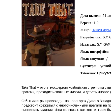
21 ав
Дата выхода:
1.0
Версия:
Экшен игры
Жанр:
S.Y. 
Разработчик:
S.Y. GAM
Издатель:
Язык интерфейса:
-/-
Язык озвучки:
Русский
Субтитры:
Присутст
Таблетка:
Take That – это атмосферная ковбойская стрелялка с в
врагами, проходить сложные миссии, и делать многое
События игры происходят на просторах Дикого Запада.
предстоит сражаться с многочисленными врагами на п
выполнять задания. Игра содержит, как контент для 