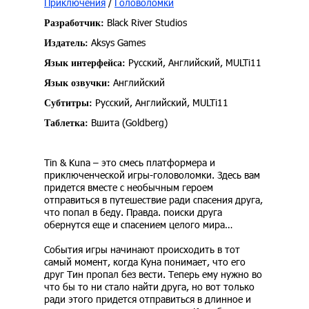
Приключения
/
Головоломки
Black River Studios
Разработчик:
Aksys Games
Издатель:
Русский, Английский, MULTi11
Язык интерфейса:
Английский
Язык озвучки:
Русский, Английский, MULTi11
Субтитры:
Вшита (Goldberg)
Таблетка:
Tin & Kuna – это смесь платформера и
приключенческой игры-головоломки. Здесь вам
придется вместе с необычным героем
отправиться в путешествие ради спасения друга,
что попал в беду. Правда. поиски друга
обернутся еще и спасением целого мира…
События игры начинают происходить в тот
самый момент, когда Куна понимает, что его
друг Тин пропал без вести. Теперь ему нужно во
что бы то ни стало найти друга, но вот только
ради этого придется отправиться в длинное и