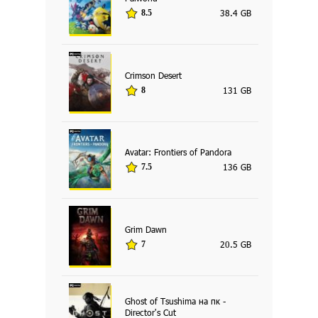
38.4 GB
8.5
Crimson Desert
131 GB
8
Avatar: Frontiers of Pandora
136 GB
7.5
Grim Dawn
20.5 GB
7
Ghost of Tsushima на пк -
Director's Cut