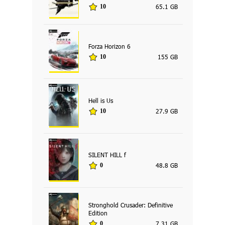
65.1 GB
10
Forza Horizon 6
155 GB
10
Hell is Us
27.9 GB
10
SILENT HILL f
48.8 GB
0
Stronghold Crusader: Definitive
Edition
7.31 GB
0