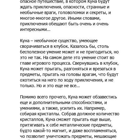
опасное путешествие, в котором Куна будут
ждать приключения, опасности, странные и
необычные враги, головоломки и секреты, и
многое-многое другое. Иными словами,
приключения обещают быть очень и очень
интересными…
Куна – необычное существо, умеющее
сворачиваться в клубок. Казалось бы, столь
бесполезное умение может и не пригодиться, но
это не так. На самом деле это умение стоит во
главе игрового процесса. Свернувшись в клубок,
Куна может прыгать, разгоняться и врезаться в
предметы, прыгать на головы врагам, что будут
охотиться на него по ходу приключения, и не
только. Но и это еще не все…
Помимо всего прочего, Куна может обзавестись
еще и дополнительными способностями, и
умениями, а также, усилить их. Например,
собирая кристаллы. Собрав должное количество
кристаллов, Куна сможет прыгать еще выше,
притягивать к себе металлические предметы,
будто какой-то магнит, и даже воспламеняться,
чо позволит уничтожать предметы, мешающие