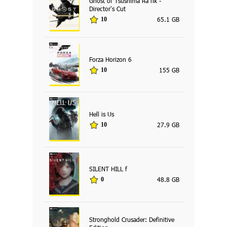
Ghost of Tsushima на пк -
Director's Cut
65.1 GB
10
Forza Horizon 6
155 GB
10
Hell is Us
27.9 GB
10
SILENT HILL f
48.8 GB
0
Stronghold Crusader: Definitive