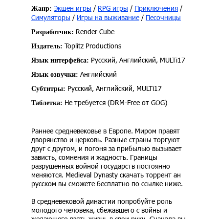
Экшен игры
/
RPG игры
/
Приключения
/
Жанр:
Симуляторы
/
Игры на выживание
/
Песочницы
Render Cube
Разработчик:
Toplitz Productions
Издатель:
Русский, Английский, MULTi17
Язык интерфейса:
Английский
Язык озвучки:
Русский, Английский, MULTi17
Субтитры:
Не требуется (DRM-Free от GOG)
Таблетка:
Раннее средневековье в Европе. Миром правят
дворянство и церковь. Разные страны торгуют
друг с другом, и погоня за прибылью вызывает
зависть, сомнения и жадность. Границы
разрушенных войной государств постоянно
меняются. Medieval Dynasty скачать торрент ан
русском вы сможете бесплатно по ссылке ниже.
В средневековой династии попробуйте роль
молодого человека, сбежавшего с войны и
желающего взять жизнь в свои руки. Сначала вы