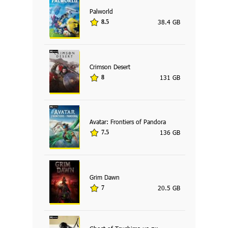
Palworld
38.4 GB
8.5
Crimson Desert
131 GB
8
Avatar: Frontiers of Pandora
136 GB
7.5
Grim Dawn
20.5 GB
7