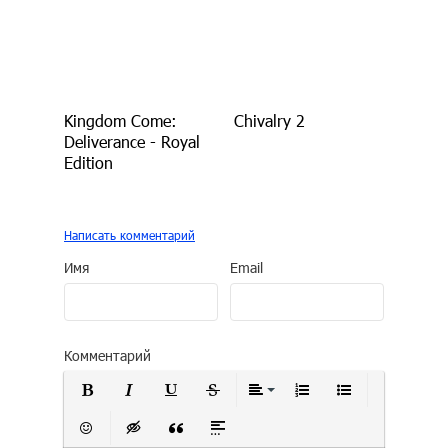
Kingdom Come:
Chivalry 2
Deliverance - Royal
Edition
Написать комментарий
Имя
Email
Комментарий
Полужирный
Курсив
Подчеркнутый
Зачеркнутый
Выравнивание
Нумерованный сп
Маркирован