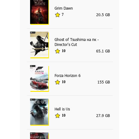
Grim Dawn
20.5 GB
7
Ghost of Tsushima на пк -
Director's Cut
65.1 GB
10
Forza Horizon 6
155 GB
10
Hell is Us
27.9 GB
10