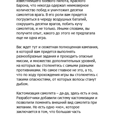
известнейшего боевого пилота, Красного
Барона, что некогда одержал неимоверное
количество побед и уничтожил десятки
самолетов врага. В его роли вам придется
погрузиться в череду воздушных баталий,
сокрушить десятки врагов, побить кучу
самолетов, и не только. Иными словами, вы
получите опыт, какого до этого не предлагала
еще ни одна игра.
Вас ждет тут и сюжетная полноценная кампания,
в которой вам придется выполнять
разнообразные задания и проходить опасные
миссии, и множество дополнительных уровней,
на которых вы столкнетесь с самыми разными
противниками. Но самое главное не это, а то,
что по ходу прохождения игры вы столкнетесь с
такими опасностями, от которых волосы станут
дыбом.
Кастомизация самолета – да-да, здесь есть и она.
Разработчики добавили систему кастомизации и
позволили поменять внешний вид самолета при
желании. Но есть одно «но», которое
заключается в том, что большая часть