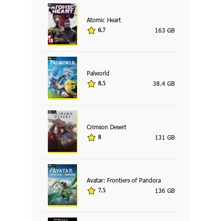
Atomic Heart
163 GB
6.7
Palworld
38.4 GB
8.5
Crimson Desert
131 GB
8
Avatar: Frontiers of Pandora
136 GB
7.5