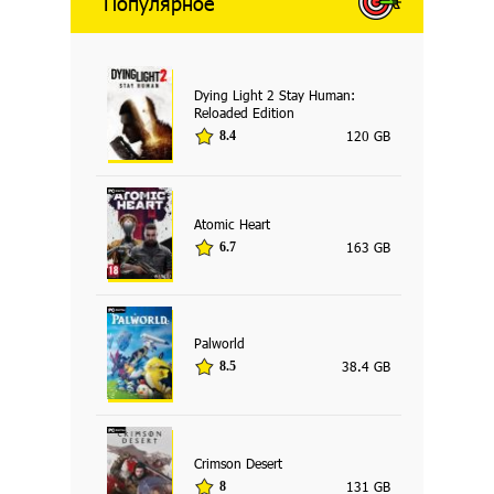
Популярное
Dying Light 2 Stay Human:
Reloaded Edition
120 GB
8.4
Atomic Heart
163 GB
6.7
Palworld
38.4 GB
8.5
Crimson Desert
131 GB
8