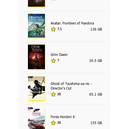
Avatar: Frontiers of Pandora
136 GB
7.5
Grim Dawn
20.5 GB
7
Ghost of Tsushima на пк -
Director's Cut
65.1 GB
10
Forza Horizon 6
155 GB
10