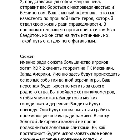
2, представляющая собой жанр экшена,
отправит вас бороться с несправедливостью и
бесчинством. Ваш главный персонаж – это сын
известного по прошлой части героя, который
отдал свою жизнь ради справедливости. В
прошлом отец вашего протагониста и сам был
бандитом, но он стал на путь истинный, но
такой путь стал для него фатальным.
Сюжет
Именно ради сюжета большинство игроков
хотят RDR 2 скачать торрент на ПК Механики.
Запад Америки. Именно здесь будут происходить
основные события данной версии игры. Ваш
персонаж будет яростно мстить за своего
родного отца. Вы пройдете сотни километров,
чтобы уничтожать бандитов в мелких
городишках и деревнях. Бандиты будут
повсюду. Они будут снова пытаться грабить
проезжающие поезда ради наживы. В эпоху
Золотой Лихорадки каждый не прочь
полакомиться золотыми слитками. Вы как
протагонист будете использовать свое новое
оружие – модернизированные кольты, с