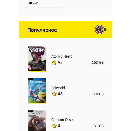
играм
Популярное
Atomic Heart
163 GB
6.7
Palworld
38.4 GB
8.5
Crimson Desert
131 GB
8