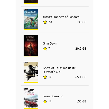
Avatar: Frontiers of Pandora
136 GB
7.5
Grim Dawn
20.5 GB
7
Ghost of Tsushima на пк -
Director's Cut
65.1 GB
10
Forza Horizon 6
155 GB
10