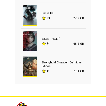
Hell is Us
27.9 GB
10
SILENT HILL f
48.8 GB
0
Stronghold Crusader: Definitive
Edition
7.31 GB
0