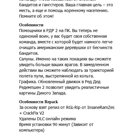
бандитов и гангстеров. Ваша главная цель – это
месть, а еще и помощь коренному населению.
Помните об этом!
Особенности
Помощники в РДР 2 на ПК. Вы теперь не
одинокий воин, у вас будет своя собственная
команда, вместе с которой будет намного легче
очищать американские деревушки от бесчинств
бандитов.
Салуны. Именно на таких локациях вы сможете
увидеть больше ваших врагов. В замедленном
действии вы сможете наблюдать за траекторией
полета пули, выстрелянной из кольта.
Графика. Обновленный движок в Ред Дед
Редемпшен 2 позволит увидеть реалистичные
картины Дикого Запада.
Особенности Repack
За основу взят релиз от RGL-Rip от InsaneRamZes
+ CrackFix V2
Удалены DLC онлайн режима
Время установки 90 минут (Зависит от
компьютера)