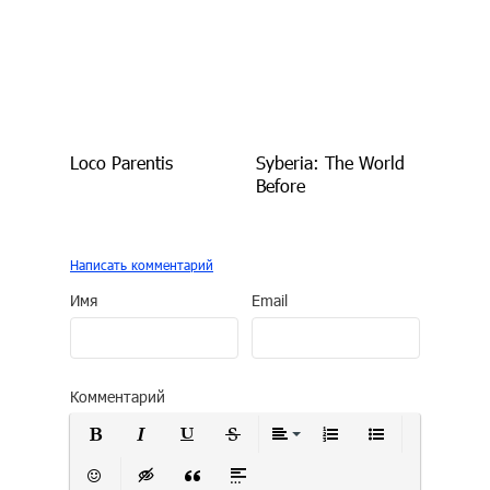
Loco Parentis
Syberia: The World
Before
Написать комментарий
Имя
Email
Комментарий
Полужирный
Курсив
Подчеркнутый
Зачеркнутый
Выравнивание
Нумерованный сп
Маркирован