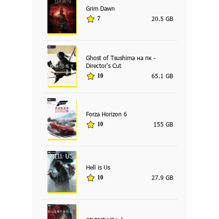
Grim Dawn
20.5 GB
7
Ghost of Tsushima на пк -
Director's Cut
65.1 GB
10
Forza Horizon 6
155 GB
10
Hell is Us
27.9 GB
10