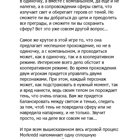
в одиночку, а вместе с компаньоном, да еще и не
налегке, а в сопровождении сферы света, что
излучает свет и оберегает героев от теней. Но
сможете ли вы добраться до цели и преодолеть
все преграды, и сможете ли вы сохранить
сферу? Вот это уже совсем другой вопрос…
Самое же крутое в этой игре то, что она
предлагает неспешное прохождение, но не в
одиночку, а с компаньоном, и проходиться
может, как в одиночку, так и в кооперативном
режиме. Интереснее всего дело обстоит в
кооперативном режиме. Во время прохождения
двум игрокам придется управлять двумя
персонажами. При этом, каждый персонаж
может, как подстраховать в нужный момент, так
и вред нанести, ведь своим телом он порождает
тень, что очень опасна. Вам же придется
балансировать между светом и тенью, следить
за тем, чтоб тень не повредила сферу или не
навредила напарнику, и не только. Звучит
просто, но на деле все совсем не так…
И при всем вышесказанном весь игровой процесс
Morkredd напоминает одну сплошную