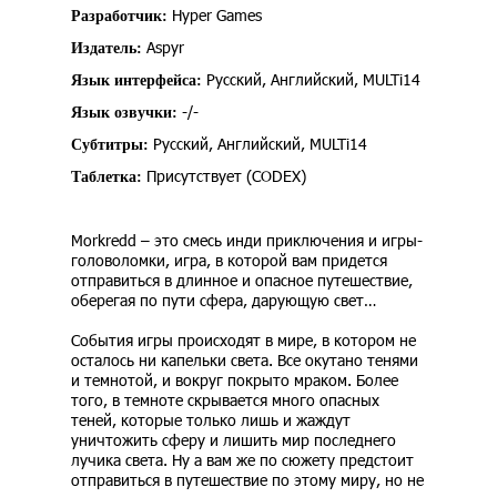
Hyper Games
Разработчик:
Aspyr
Издатель:
Русский, Английский, MULTi14
Язык интерфейса:
-/-
Язык озвучки:
Русский, Английский, MULTi14
Субтитры:
Присутствует (CODEX)
Таблетка:
Morkredd – это смесь инди приключения и игры-
головоломки, игра, в которой вам придется
отправиться в длинное и опасное путешествие,
оберегая по пути сфера, дарующую свет…
События игры происходят в мире, в котором не
осталось ни капельки света. Все окутано тенями
и темнотой, и вокруг покрыто мраком. Более
того, в темноте скрывается много опасных
теней, которые только лишь и жаждут
уничтожить сферу и лишить мир последнего
лучика света. Ну а вам же по сюжету предстоит
отправиться в путешествие по этому миру, но не