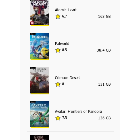
Atomic Heart
163 GB
6.7
Palworld
38.4 GB
8.5
Crimson Desert
131 GB
8
Avatar: Frontiers of Pandora
136 GB
7.5