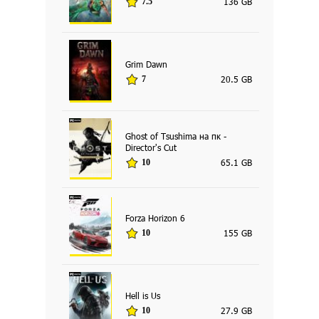
136 GB
7.5
Grim Dawn
20.5 GB
7
Ghost of Tsushima на пк -
Director's Cut
65.1 GB
10
Forza Horizon 6
155 GB
10
Hell is Us
27.9 GB
10