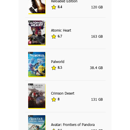
Reloaded Edition
120 GB
8.4
Atomic Heart
163 GB
6.7
Palworld
38.4 GB
8.5
Crimson Desert
131 GB
8
Avatar: Frontiers of Pandora