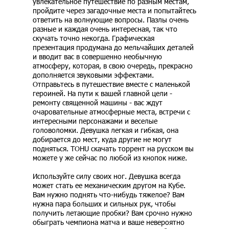
увлекательное путешествие по разным местам,
пройдите через загадочные места и попытайтесь
ответить на волнующие вопросы. Пазлы очень
разные и каждая очень интересная, так что
скучать точно некогда. Графическая
презентация продумана до мельчайших деталей
и вводит вас в совершенно необычную
атмосферу, которая, в свою очередь, прекрасно
дополняется звуковыми эффектами.
Отправьтесь в путешествие вместе с маленькой
героиней. На пути к вашей главной цели -
ремонту священной машины - вас ждут
очаровательные атмосферные места, встречи с
интересными персонажами и веселые
головоломки. Девушка легкая и гибкая, она
добирается до мест, куда другие не могут
подняться. TOHU скачать торрент на русском вы
можете у же сейчас по любой из кнопок ниже.
Используйте силу своих ног. Девушка всегда
может стать ее механическим другом на Кубе.
Вам нужно поднять что-нибудь тяжелое? Вам
нужна пара больших и сильных рук, чтобы
получить летающие пробки? Вам срочно нужно
обыграть чемпиона матча и ваше невероятно