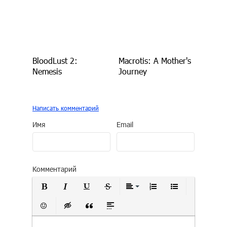
BloodLust 2:
Macrotis: A Mother's
Nemesis
Journey
Написать комментарий
Имя
Email
Комментарий
Полужирный
Курсив
Подчеркнутый
Зачеркнутый
Выравнивание
Нумерованный сп
Маркирован
Вставить смайлик
Вставка скрытого текста
Вставка цитаты
Вставка спойлера