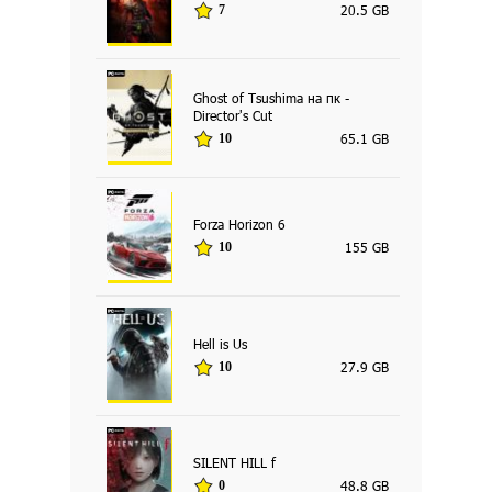
20.5 GB
7
Ghost of Tsushima на пк -
Director's Cut
65.1 GB
10
Forza Horizon 6
155 GB
10
Hell is Us
27.9 GB
10
SILENT HILL f
48.8 GB
0