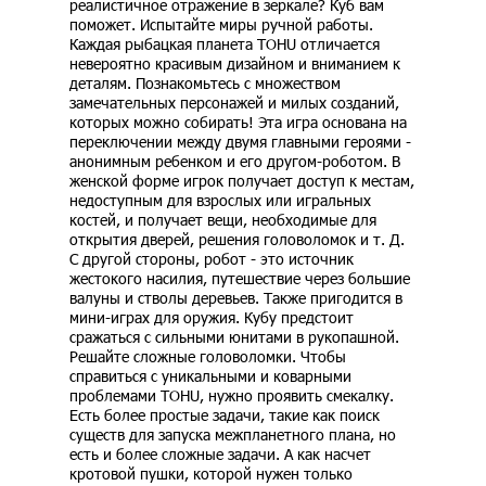
реалистичное отражение в зеркале? Куб вам
поможет. Испытайте миры ручной работы.
Каждая рыбацкая планета TOHU отличается
невероятно красивым дизайном и вниманием к
деталям. Познакомьтесь с множеством
замечательных персонажей и милых созданий,
которых можно собирать! Эта игра основана на
переключении между двумя главными героями -
анонимным ребенком и его другом-роботом. В
женской форме игрок получает доступ к местам,
недоступным для взрослых или игральных
костей, и получает вещи, необходимые для
открытия дверей, решения головоломок и т. Д.
С другой стороны, робот - это источник
жестокого насилия, путешествие через большие
валуны и стволы деревьев. Также пригодится в
мини-играх для оружия. Кубу предстоит
сражаться с сильными юнитами в рукопашной.
Решайте сложные головоломки. Чтобы
справиться с уникальными и коварными
проблемами TOHU, нужно проявить смекалку.
Есть более простые задачи, такие как поиск
существ для запуска межпланетного плана, но
есть и более сложные задачи. А как насчет
кротовой пушки, которой нужен только