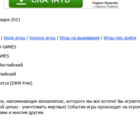
варя 2021
/
Инди игры
/
Хоррор игры
/
Игры на выживание
/
Игры про зомби
 GAMES
AMES
Английский
лийский
ется (DRM-Free)
ное, напоминающее апокалипсис, которого мы все хотели! Вы играете
ной целью - уничтожить мертвых! События игры происходят на огро
ами и многим другим.