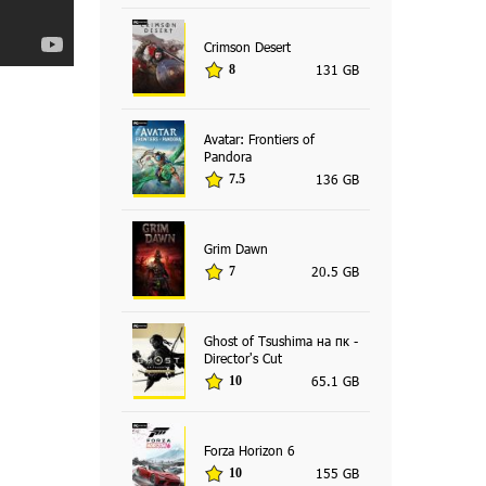
Crimson Desert
131 GB
8
Avatar: Frontiers of
Pandora
136 GB
7.5
Grim Dawn
20.5 GB
7
Ghost of Tsushima на пк -
Director's Cut
65.1 GB
10
Forza Horizon 6
155 GB
10