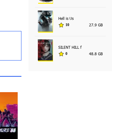
Hell is Us
27.9 GB
10
SILENT HILL f
48.8 GB
0