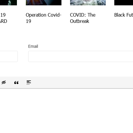
 19
Operation Covid-
COVID: The
Black Fut
ARD
19
Outbreak
Email
 список
ванный список
тавить смайлик
Вставка скрытого текста
Вставка цитаты
Вставка спойлера