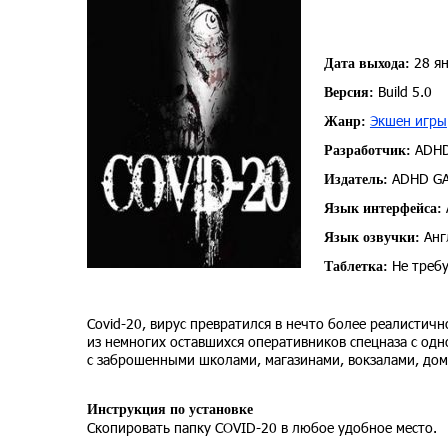
28 ян
Дата выхода:
Build 5.0
Версия:
Экшен игры
Жанр:
ADHD
Разработчик:
ADHD G
Издатель:
Язык интерфейса:
Анг
Язык озвучки:
Не требу
Таблетка:
Covid-20, вирус превратился в нечто более реалистич
из немногих оставшихся оперативников спецназа с од
с заброшенными школами, магазинами, вокзалами, дом
Инструкция по установке
Скопировать папку COVID-20 в любое удобное место.