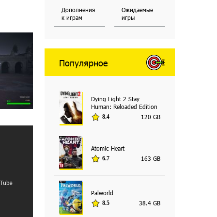
Дополнения
Ожидаемые
к играм
игры
Популярное
Dying Light 2 Stay
Human: Reloaded Edition
120 GB
8.4
Atomic Heart
163 GB
6.7
Palworld
38.4 GB
8.5