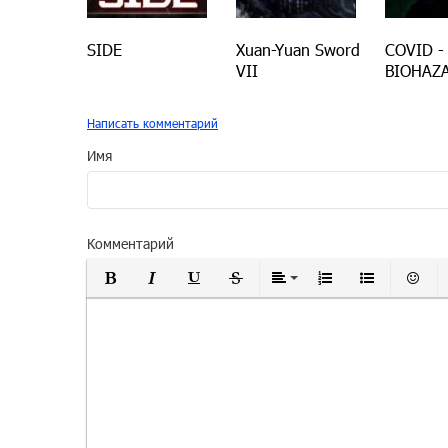
SIDE
Xuan-Yuan Sword
COVID -
VII
BIOHAZ
Написать комментарий
Имя
Комментарий
Полужирный
Курсив
Подчеркнутый
Зачеркнутый
Выравнивание
Нумерованный
Маркиро
Вс