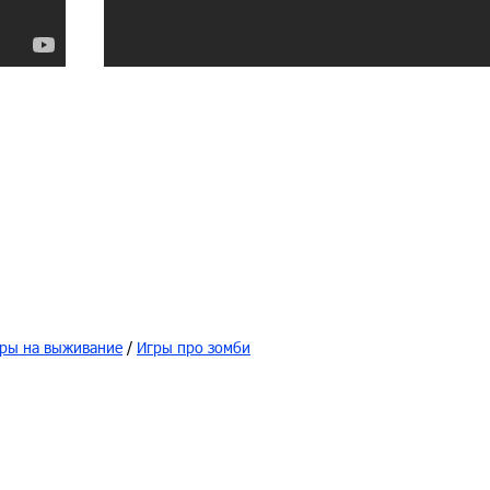
ры на выживание
/
Игры про зомби