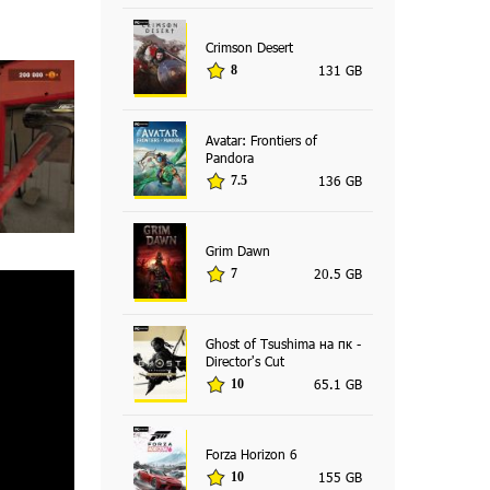
Crimson Desert
131 GB
8
Avatar: Frontiers of
Pandora
136 GB
7.5
Grim Dawn
20.5 GB
7
Ghost of Tsushima на пк -
Director's Cut
65.1 GB
10
Forza Horizon 6
155 GB
10