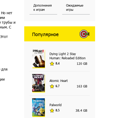
Дополнения
Ожидаемые
к играм
игры
 Но нет
ами
е трубы и
ьным. С
Популярное
 Этот
Dying Light 2 Stay
Human: Reloaded Edition
120 GB
8.4
 для
ции
Atomic Heart
163 GB
6.7
Palworld
38.4 GB
8.5