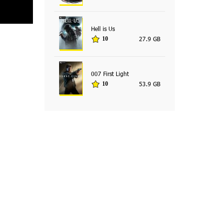
Hell is Us
27.9 GB
10
007 First Light
53.9 GB
10