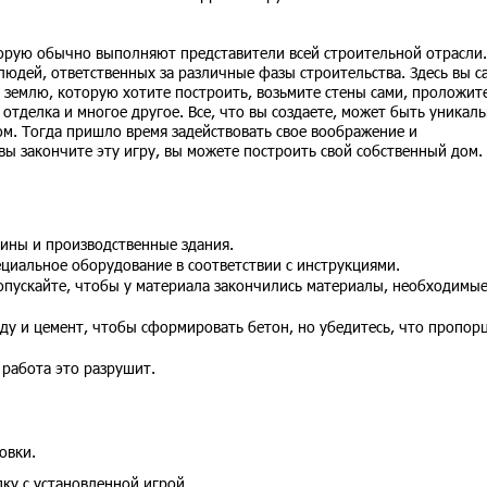
орую обычно выполняют представители всей строительной отрасли.
людей, ответственных за различные фазы строительства. Здесь вы с
 землю, которую хотите построить, возьмите стены сами, проложит
 отделка и многое другое. Все, что вы создаете, может быть уникал
м. Тогда пришло время задействовать свое воображение и
вы закончите эту игру, вы можете построить свой собственный дом.
зины и производственные здания.
циальное оборудование в соответствии с инструкциями.
опускайте, чтобы у материала закончились материалы, необходимые
ду и цемент, чтобы сформировать бетон, но убедитесь, что пропор
 работа это разрушит.
овки.
ку с установленной игрой.