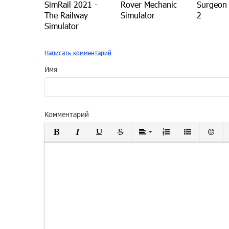
SimRail 2021 -
Rover Mechanic
Surgeon 
The Railway
Simulator
2
Simulator
Написать комментарий
Имя
Комментарий
Полужирный
Курсив
Подчеркнутый
Зачеркнутый
Выравнивание
Нумерованный
Маркиро
Вс