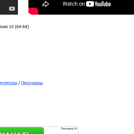
ows 10 (64-bit)
муляторы
/
Песочницы