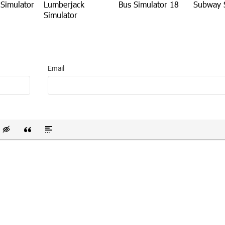
Simulator
Lumberjack
Bus Simulator 18
Subway 
Simulator
Email
 список
ванный список
тавить смайлик
Вставка скрытого текста
Вставка цитаты
Вставка спойлера