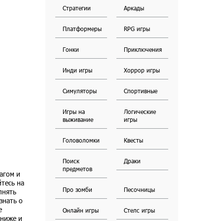
Стратегии
Аркады
Платформеры
RPG игры
Гонки
Приключения
Инди игры
Хоррор игры
Симуляторы
Спортивные
Игры на
Логические
выживание
игры
Головоломки
Квесты
Поиск
Драки
предметов
шагом и
йтесь на
Про зомби
Песочницы
лнять
знать о
е
Онлайн игры
Стелс игры
 ниже и