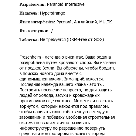
Paranoid Interactive
Разработчик:
Hyperstrange
Издатель:
Русский, Английский, MULTi9
Язык интерфейса:
-/-
Язык озвучки:
Не требуется (DRM-Free от GOG)
Таблетка:
Frozenheim - легенда о викингах. Ваша родина
раздроблена путем кровавого спора. Вы изгнаны
от предков Земли. Вы обречены, чтобы бродить
в поисках нового дома вместе с
единомышленниками. Зима приближается.
Последняя надежда вашего клана - это ты.
Построить поселение непросто, но для защиты
людей от холода, засухи и кровожадных
противников еще сложнее. Можете ли вы стать
ворнутом, который находится под правилом,
чтобы написать свою собственную легенду о
завоевании и победах? Свободная строительная
система позволяет лично развивать
инфраструктуру по разрешению повернуть
средства и контролировать аспекты города.