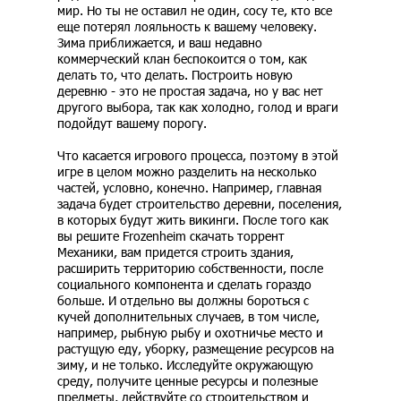
мир. Но ты не оставил не один, сосу те, кто все
еще потерял лояльность к вашему человеку.
Зима приближается, и ваш недавно
коммерческий клан беспокоится о том, как
делать то, что делать. Построить новую
деревню - это не простая задача, но у вас нет
другого выбора, так как холодно, голод и враги
подойдут вашему порогу.
Что касается игрового процесса, поэтому в этой
игре в целом можно разделить на несколько
частей, условно, конечно. Например, главная
задача будет строительство деревни, поселения,
в которых будут жить викинги. После того как
вы решите Frozenheim скачать торрент
Механики, вам придется строить здания,
расширить территорию собственности, после
социального компонента и сделать гораздо
больше. И отдельно вы должны бороться с
кучей дополнительных случаев, в том числе,
например, рыбную рыбу и охотничье место и
растущую еду, уборку, размещение ресурсов на
зиму, и не только. Исследуйте окружающую
среду, получите ценные ресурсы и полезные
предметы, действуйте со строительством и