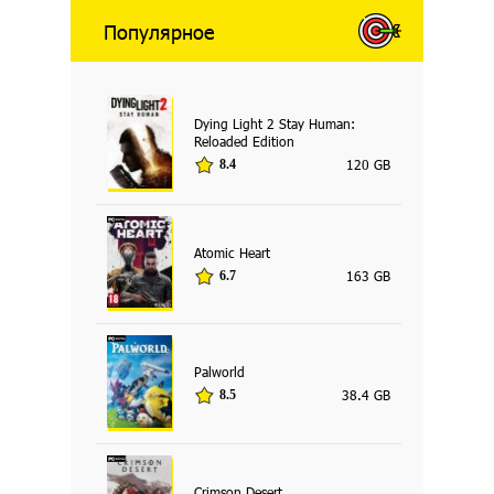
Популярное
Dying Light 2 Stay Human:
Reloaded Edition
120 GB
8.4
Atomic Heart
163 GB
6.7
Palworld
38.4 GB
8.5
Crimson Desert