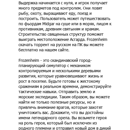
Выдержка начинается с нуля, и игрок получает
много предметов под контролем. Они ловят
рыбу, охоту, выращивают еду, поезд и
построить. Пользователь может путешествовать
по фьордам Midgar на суше или в морях, лицом к
противникам, древним святыням и храмам.
Строительство священных структур поможет
выиграть местоположение Асгарда. Frozenheim
скачать торрент на русском на ПК вы можете
бесплатно на нашем сайте.
Frozenheim - это скандинавский город-
планирующий симулятор с механиком
контролируемым и несколькими деревьями
развития, которые уравновешивают жизнь и
рост в поселке. Будьте готовы к жестокому
сражениям в реальном времени, демонстрируйте
тактические навыки. Отправить землю и
морские экспедиции. Таким образом, вы можете
найти не только полезные ресурсы, но и
привлечь внимание врагов, которые захотят
уничтожить вас. Докажите, что вы достойны
имени легендарного орела. Вы возьмете героя
на роль героя, который был исключен из
родного племени и отправил новый дом в дикий