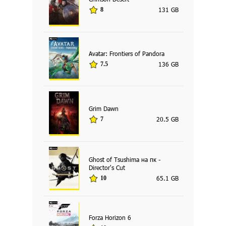
131 GB
8
Avatar: Frontiers of Pandora
136 GB
7.5
Grim Dawn
20.5 GB
7
Ghost of Tsushima на пк -
Director's Cut
65.1 GB
10
Forza Horizon 6