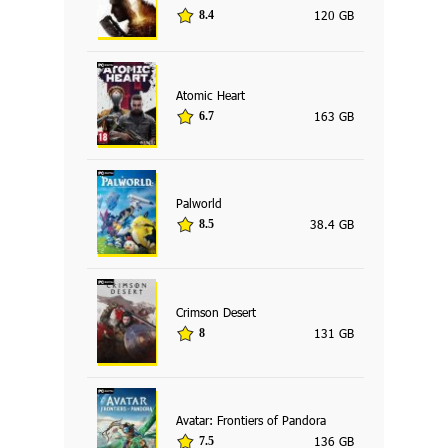
120 GB
8.4
Atomic Heart
163 GB
6.7
Palworld
38.4 GB
8.5
Crimson Desert
131 GB
8
Avatar: Frontiers of Pandora
136 GB
7.5