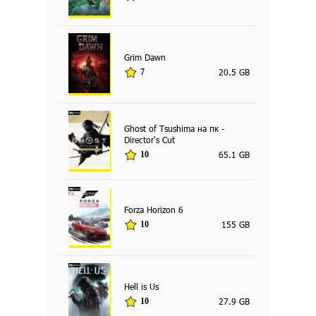
Grim Dawn
20.5 GB
7
Ghost of Tsushima на пк -
Director's Cut
65.1 GB
10
Forza Horizon 6
155 GB
10
Hell is Us
27.9 GB
10