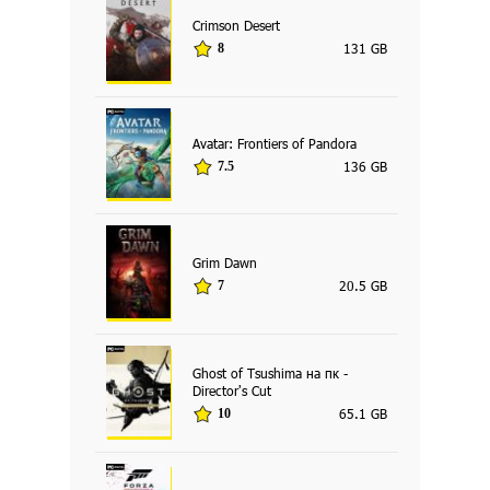
Crimson Desert
131 GB
8
Avatar: Frontiers of Pandora
136 GB
7.5
Grim Dawn
20.5 GB
7
Ghost of Tsushima на пк -
Director's Cut
65.1 GB
10