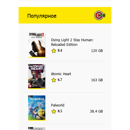
Популярное
Dying Light 2 Stay Human:
Reloaded Edition
120 GB
8.4
Atomic Heart
163 GB
6.7
Palworld
38.4 GB
8.5