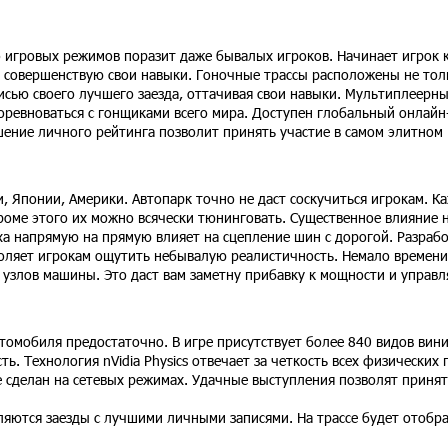
о игровых режимов поразит даже бывалых игроков. Начинает игрок к
, совершенствую свои навыки. Гоночные трассы расположены не тол
аписью своего лучшего заезда, оттачивая свои навыки. Мультиплеер
соревноваться с гонщиками всего мира. Доступен глобальный онлайн
шение личного рейтинга позволит принять участие в самом элитном
, Японии, Америки. Автопарк точно не даст соскучиться игрокам. К
оме этого их можно всячески тюнинговать. Существенное влияние 
ха напрямую на прямую влияет на сцепление шин с дорогой. Разраб
оляет игрокам ощутить небывалую реалистичность. Немало времени
х узлов машины. Это даст вам заметну прибавку к мощности и управ
томобиля предостаточно. В игре присутствует более 840 видов вини
. Технология nVidia Physics отвечает за четкость всех физических 
 сделан на сетевых режимах. Удачные выступления позволят принят
ляются заезды с лучшими личными записями. На трассе будет отобр