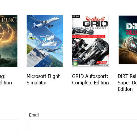
ng:
Microsoft Flight
GRID Autosport:
DiRT Rall
dition
Simulator
Complete Edition
Super De
Edition
Email