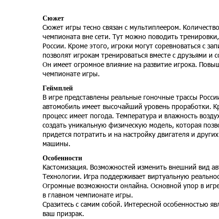
Сюжет
Сюжет игры тесно связан с мультиплеером. Количеств
чемпионата вне сети. Тут можно поводить тренировки
России. Кроме этого, игроки могут соревноваться с з
позволят игрокам тренироваться вместе с друзьями и 
Он имеет огромное влияние на развитие игрока. Повы
чемпионате игры.
Геймплей
В игре представлены реальные гоночные трассы России
автомобиль имеет высочайший уровень проработки. Кр
процесс имеет погода. Температура и влажность возду
создать уникальную физическую модель, которая позв
придется потратить и на настройку двигателя и други
машины.
Особенности
Кастомизация. Возможностей изменить внешний вид ав
Технологии. Игра поддерживает виртуальную реальность
Огромные возможности онлайна. Основной упор в игре
в главном чемпионате игры.
Сразитесь с самим собой. Интересной особенностью яв
ваш призрак.