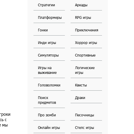
Стратегии
Аркады
Платформеры
RPG игры
Гонки
Приключения
Инди игры
Хоррор игры
Симуляторы
Спортивные
Игры на
Логические
выживание
игры
Головоломки
Квесты
Поиск
Драки
предметов
Игроки
Про зомби
Песочницы
сь с
е мы
Онлайн игры
Стелс игры