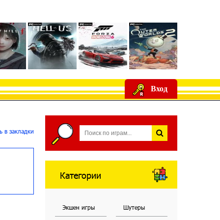
Вход
 в закладки
Категории
Экшен игры
Шутеры