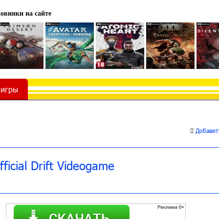
овинки на сайте
 игры
Добавить
ficial Drift Videogame