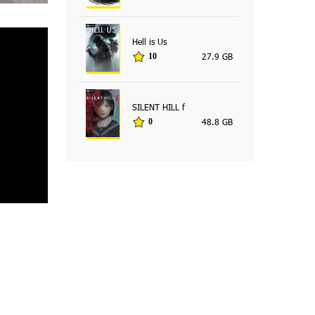
Hell is Us
27.9 GB
10
SILENT HILL f
48.8 GB
0