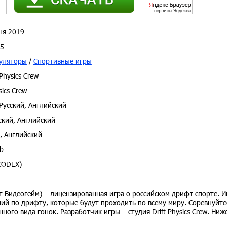
ня 2019
15
уляторы
/
Спортивные игры
 Physics Crew
sics Crew
Русский, Английский
ский, Английский
, Английский
b
CODEX)
фт Видеогейм) – лицензированная игра о российском дрифт спорте. 
ий по дрифту, которые будут проходить по всему миру. Соревнуйте
ого вида гонок. Разработчик игры – студия Drift Physics Crew. Ниж