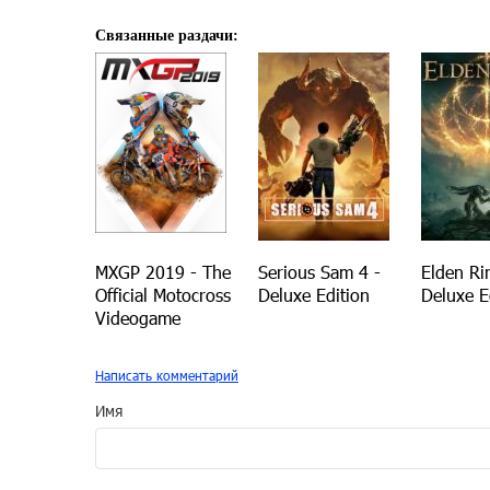
Связанные раздачи:
MXGP 2019 - The
Serious Sam 4 -
Elden Ri
Official Motocross
Deluxe Edition
Deluxe E
Videogame
Написать комментарий
Имя