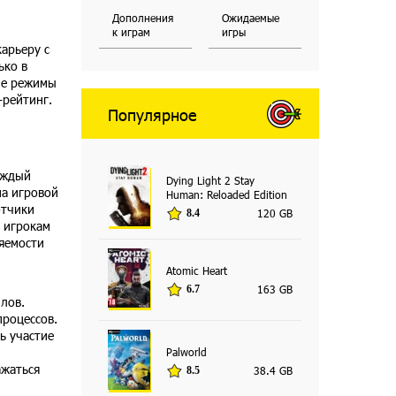
Дополнения
Ожидаемые
к играм
игры
арьеру с
ько в
ные режимы
-рейтинг.
Популярное
аждый
Dying Light 2 Stay
на игровой
Human: Reloaded Edition
отчики
120 GB
8.4
 игрокам
ляемости
Atomic Heart
163 GB
6.7
лов.
процессов.
ь участие
Palworld
ажаться
38.4 GB
8.5