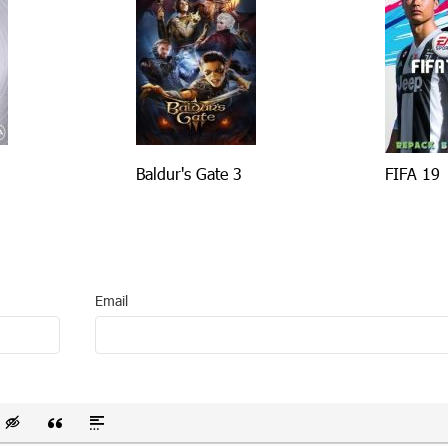
Baldur's Gate 3
FIFA 19
Email