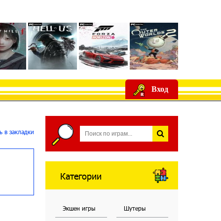
Вход
 в закладки
Категории
Экшен игры
Шутеры