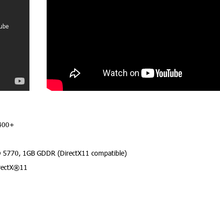
5400+
 5770, 1GB GDDR (DirectX11 compatible)
irectX®11