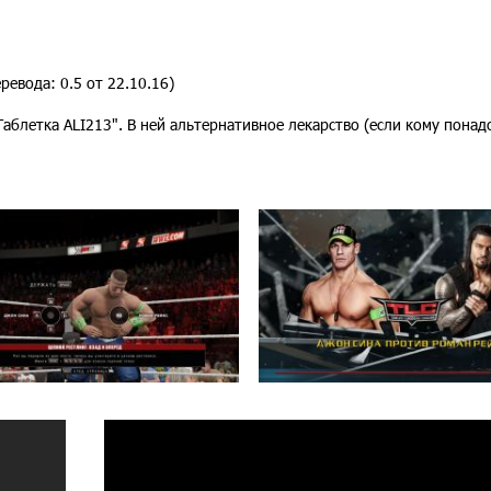
евода: 0.5 от 22.10.16)
Таблетка ALI213". В ней альтернативное лекарство (если кому понад