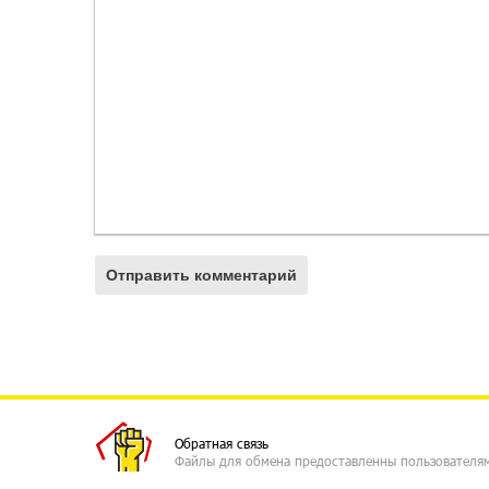
Полужирный
Курсив
Подчеркнутый
Зачеркнутый
Выравнивание
Нумерованный
Маркиро
Вс
Отправить комментарий
Обратная связь
Файлы для обмена предоставленны пользователями