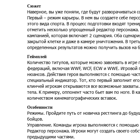
Сюжет
Наверное, вы уже поняли, где будут разворачиваться с
Первый – режим карьеры. В нем вы создаете себе перс
этого вида спорта. В процесс подготовки входят трени
отметить несколько упрощенный редактор персонажа. 
кампанией, которая включает 2 сценария. Оба сценари
закрытой клетке и даже в камере уничтожения. В тре
определенных результатов можно получить вызов на б
Геймплей
Количество титулов, которые можно завоевать в игре 
федераций, включая WWF, WCF, ECW и WWE. Игровой п
нюансов. Действия героя выполняются с помощью часто
специальный индикатор. Тот, кто первый заполнит ег
клинчей игрокам открываются все возможные захваты.
тела. К примеру, оппонент часто бьет вам по ноге. В
количеством кинематографических вставок.
Особенности
Режимы. Пройдите путь от новичка рестлинга до будущ
бойцов.
Управление. Команды игрока выполняются с помощью ч
Редактор персонажа. Игроки могут создать своего соб
предыдущими частями.