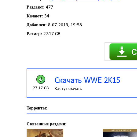
477
Раздают:
34
Качают:
8-07-2019, 19:58
Добавлен:
27.17 GB
Размер:
Скачать WWE 2K15
27.17 GB
Как тут скачать
Торренты:
Связанные раздачи: