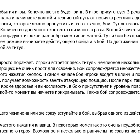
обытия игры. Конечно же это будет ринг. В игре присутствует 3 реж
онажа и начинаете долгий и тернистый путь от новичка рестлинга д
ровки, которые можно пропустить и, естественно, бои. Тут хотелось
Количество доступного контента снизилось в разы. Второй являетс
я порадуют игроков разнообразием типов матчей. Тут и бои без пра
тьем режиме выбираете действующего бойца и в бой. По достижении
ой за титул.
просто поражает. Игроки встретят здесь титулы чемпионов нескольк
роцесс не очень прост для освоения. Бой сопровождается множест
го нажатия кнопок. В самом начале боя игроки входят в клинч и п
о, получает возможность занять атакующую позицию. После пары та
 Кроме здоровья и выносливости, в бою присутствует и уровень по
 какой-то момент вы начнете прихрамывать. Также бой сопровождает
его чемпиона или же сразу вступайте в бой, выбрав одного из дей
астого нажатия клавиш. В некоторых моментах это очень неудобно
ственного героя. Возможности несколько ограничены по сравнению с