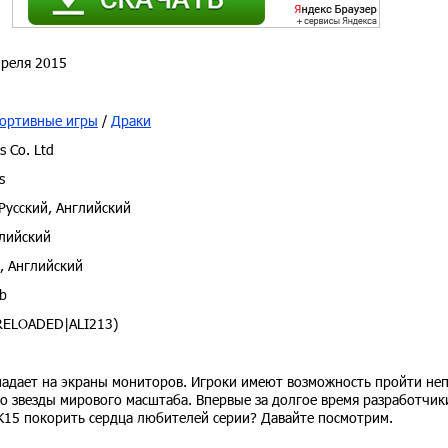
реля 2015
ортивные игры
/
Драки
s Co. Ltd
s
Русский, Английский
лийский
, Английский
b
RELOADED|ALI213)
падает на экраны мониторов. Игроки имеют возможность пройти неп
до звезды мирового масштаба. Впервые за долгое время разработчик
K15 покорить сердца любителей серии? Давайте посмотрим.