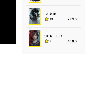
Hell is Us
27.9 GB
10
SILENT HILL f
48.8 GB
0