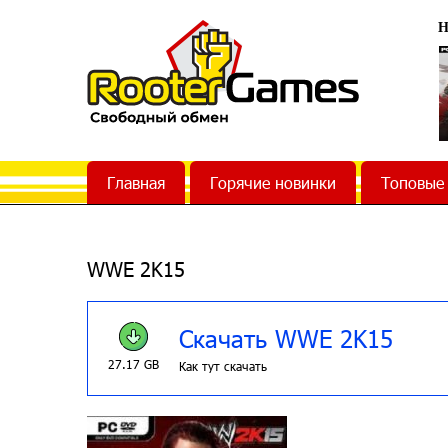
Н
Главная
Горячие новинки
Топовые
WWE 2K15
Скачать WWE 2K15
27.17 GB
Как тут скачать