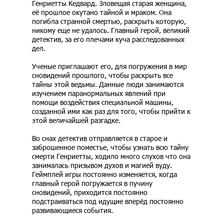
Генриетты Кедвард. Зловещая старая женщина,
её прошлое окутано тайной и мраком. Она
погибла странной смертью, раскрыть которую,
никому еще не удалось. Главный герой, великий
детектив, за его плечами куча расследованных
дел.
Ученые приглашают его, для погружения в мир
сновидений прошлого, чтобы раскрыть все
тайны этой ведьмы. Данные люди занимаются
изучением паранормальных явлений при
помощи воздействия специальной машины,
созданной ими как раз для того, чтобы прийти к
этой величайшей разгадке.
Во снах детектив отправляется в старое и
заброшенное поместье, чтобы узнать всю тайну
смерти Генриетты, ходило много слухов что она
занималась призывом духов и магией вуду.
Геймплей игры постоянно изменяется, когда
главный герой погружается в пучину
сновидений, приходится постоянно
подстраиваться под идущие вперёд постоянно
развивающиеся события.