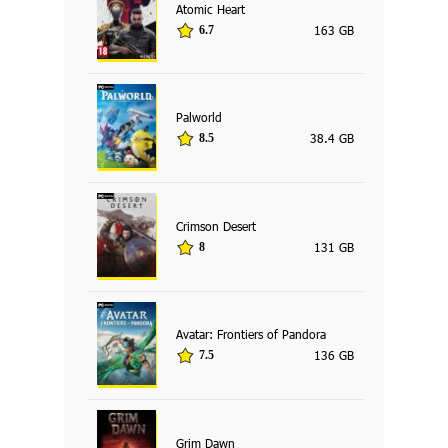
Atomic Heart
163 GB
6.7
Palworld
38.4 GB
8.5
Crimson Desert
131 GB
8
Avatar: Frontiers of Pandora
136 GB
7.5
Grim Dawn