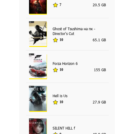
20.5 GB
7
Ghost of Tsushima на пк -
Director's Cut
65.1 GB
10
Forza Horizon 6
155 GB
10
Hell is Us
27.9 GB
10
SILENT HILL f