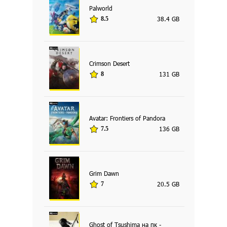
Palworld
38.4 GB
8.5
Crimson Desert
131 GB
8
Avatar: Frontiers of Pandora
136 GB
7.5
Grim Dawn
20.5 GB
7
Ghost of Tsushima на пк -