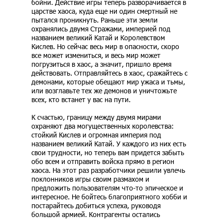
бойни. Действие игры теперь разворачивается в
царстве хаоса, куда еще ни один смертный не
пытался проникнуть. Раньше эти земли
охранялись двумя Стражами, империей под
названием великий Катай и Королевством
Кислев. Но сейчас весь мир в опасности, скоро
все может измениться, и весь мир может
погрузиться в хаос, а значит, пришло время
действовать. Отправляйтесь в хаос, сражайтесь с
демонами, которые обещают мир ужаса и тьмы,
или возглавьте тех же демонов и уничтожьте
всех, кто встанет у вас на пути.
К счастью, границу между двумя мирами
охраняют два могущественных королевства:
стойкий Кислев и огромная империя под
названием великий Катай. У каждого из них есть
свои трудности, но теперь вам придется забыть
обо всем и отправить войска прямо в регион
хаоса. На этот раз разработчики решили увлечь
поклонников игры своим размахом и
предложить пользователям что-то эпическое и
интересное. Не бойтесь благоприятного хобби и
постарайтесь добиться успеха, руководя
большой армией. Контрагенты остались