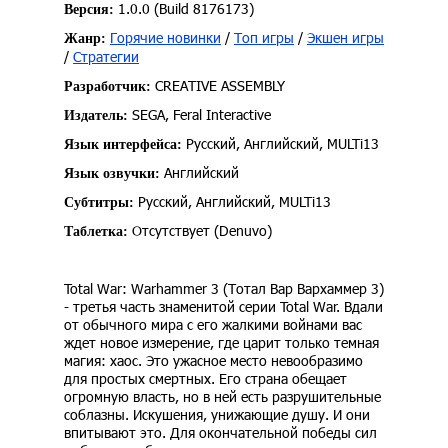
1.0.0 (Build 8176173)
Версия:
Горячие новинки
/
Топ игры
/
Экшен игры
Жанр:
/
Стратегии
CREATIVE ASSEMBLY
Разработчик:
SEGA, Feral Interactive
Издатель:
Русский, Английский, MULTi13
Язык интерфейса:
Английский
Язык озвучки:
Русский, Английский, MULTi13
Субтитры:
Отсутствует (Denuvo)
Таблетка:
Total War: Warhammer 3 (Тотал Вар Вархаммер 3)
- третья часть знаменитой серии Total War. Вдали
от обычного мира с его жалкими войнами вас
ждет новое измерение, где царит только темная
магия: хаос. Это ужасное место невообразимо
для простых смертных. Его страна обещает
огромную власть, но в ней есть разрушительные
соблазны. Искушения, унижающие душу. И они
впитывают это. Для окончательной победы сил