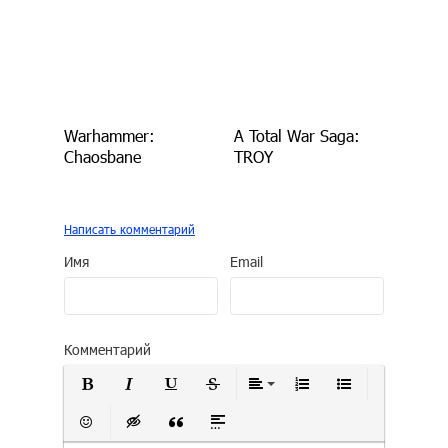
Warhammer:
A Total War Saga:
Chaosbane
TROY
Написать комментарий
Имя
Email
Комментарий
Полужирный
Курсив
Подчеркнутый
Зачеркнутый
Выравнивание
Нумерованный сп
Маркирован