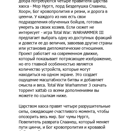
добра потребуются четыре правителя царства
хаоса - Мор Нургл, лорд Безделушка Слаанеш,
Хоорн, Бог кровопролития и резни, и дорога в
цеенчи. У каждого из них есть свои
подразделения обученных бойцов, готовых
умереть за своих хозяев. Если сюжет не
интересует - игра Total War: WARHAMMER III
предлагает выбрать одну из доступных фракций
и довести ее до величия, завоевав другие страны
или установив дипломатические отношения.
Проект работает на современном движке,
который показывает потрясающее изображение,
но его главной особенностью является
количество устройств, которые могут
находиться на одном экране. Это создает
ощущение масштабности битвы и добавляет
смысла и веса. Total War Warhammer 3 скачать
торрент xattab со всеми дополнениями вы
можете по ссылкам ниже.
Царством хаоса правят четыре разрушительные
силы, ожидающие счастливого момента, чтобы
опозорить весь мир. Бог чумы Нургл,
Повелитель разврата Слаанеш, который меняет
пути цинчи, и Бог кровопролития и кровавой