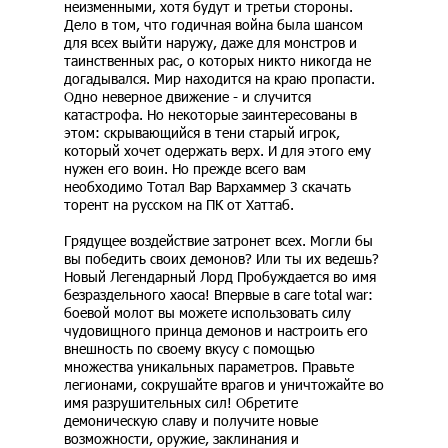
неизменными, хотя будут и третьи стороны.
Дело в том, что годичная война была шансом
для всех выйти наружу, даже для монстров и
таинственных рас, о которых никто никогда не
догадывался. Мир находится на краю пропасти.
Одно неверное движение - и случится
катастрофа. Но некоторые заинтересованы в
этом: скрывающийся в тени старый игрок,
который хочет одержать верх. И для этого ему
нужен его воин. Но прежде всего вам
необходимо Тотал Вар Вархаммер 3 скачать
торент на русском на ПК от Хаттаб.
Грядущее воздействие затронет всех. Могли бы
вы победить своих демонов? Или ты их ведешь?
Новый Легендарный Лорд Пробуждается во имя
безраздельного хаоса! Впервые в саге total war:
боевой молот вы можете использовать силу
чудовищного принца демонов и настроить его
внешность по своему вкусу с помощью
множества уникальных параметров. Правьте
легионами, сокрушайте врагов и уничтожайте во
имя разрушительных сил! Обретите
демоническую славу и получите новые
возможности, оружие, заклинания и