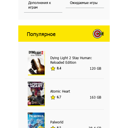
Дополнения к
Ожидаемые игры
играм
Популярное
Dying Light 2 Stay Human:
Reloaded Edition
120 GB
8.4
Atomic Heart
163 GB
6.7
Palworld
38.4 GB
8.5