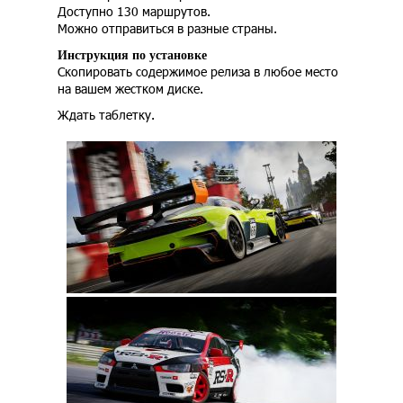
Доступно 130 маршрутов.
Можно отправиться в разные страны.
Инструкция по установке
Скопировать содержимое релиза в любое место
на вашем жестком диске.
Ждать таблетку.