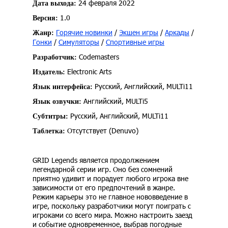
24 февраля 2022
Дата выхода:
1.0
Версия:
Горячие новинки
/
Экшен игры
/
Аркады
/
Жанр:
Гонки
/
Симуляторы
/
Спортивные игры
Codemasters
Разработчик:
Electronic Arts
Издатель:
Русский, Английский, MULTi11
Язык интерфейса:
Английский, MULTi5
Язык озвучки:
Русский, Английский, MULTi11
Субтитры:
Отсутствует (Denuvo)
Таблетка:
GRID Legends является продолжением
легендарной серии игр. Оно без сомнений
приятно удивит и порадует любого игрока вне
зависимости от его предпочтений в жанре.
Режим карьеры это не главное нововведение в
игре, поскольку разработчики могут поиграть с
игроками со всего мира. Можно настроить заезд
и событие одновременное, выбрав погодные