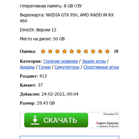
Оперативная память: 8 GB ОЗУ
Видеокарта: NVIDIA GTX 950, AMD RADEON RX
460
DirectX: Версии 12
Место на диске: 50 GB
Оценка:
10
Горячие новинки
/
Экшен игры
/
Категория:
Аркады
/
Гонки
/
Симуляторы
/
Спортивные игры
413
Раздают:
37
Качают:
24-02-2022, 00:04
Добавлен:
29.43 GB
Размер: