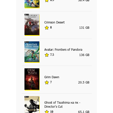
Crimson Desert
131 GB
8
Avatar: Frontiers of Pandora
136 GB
7.5
Grim Dawn
20.5 GB
7
Ghost of Tsushima на пк -
Director's Cut
65.1 GB
10