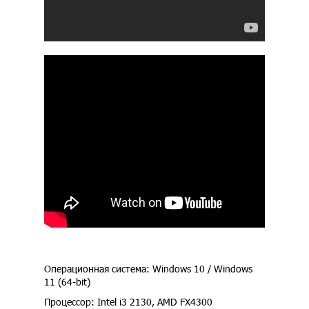
Операционная система: Windows 10 / Windows
11 (64-bit)
Процессор: Intel i3 2130, AMD FX4300