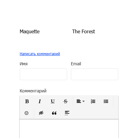
Maquette
The Forest
Написать комментарий
Имя
Email
Комментарий
Полужирный
Курсив
Подчеркнутый
Зачеркнутый
Выравнивание
Нумерованный сп
Маркирован
Вставить смайлик
Вставка скрытого текста
Вставка цитаты
Вставка спойлера