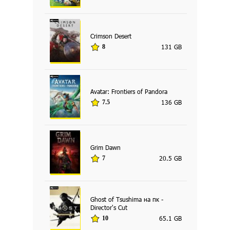
Crimson Desert
131 GB
8
Avatar: Frontiers of Pandora
136 GB
7.5
Grim Dawn
20.5 GB
7
Ghost of Tsushima на пк -
Director's Cut
65.1 GB
10