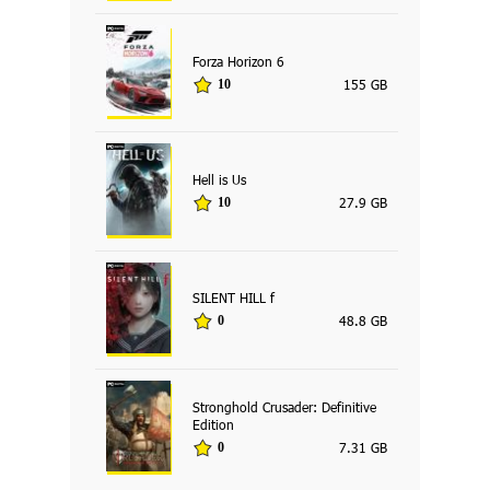
Forza Horizon 6
155 GB
10
Hell is Us
27.9 GB
10
SILENT HILL f
48.8 GB
0
Stronghold Crusader: Definitive
Edition
7.31 GB
0