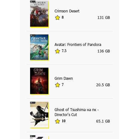
Crimson Desert
131 GB
8
Avatar: Frontiers of Pandora
136 GB
7.5
Grim Dawn
20.5 GB
7
Ghost of Tsushima на пк -
Director's Cut
65.1 GB
10