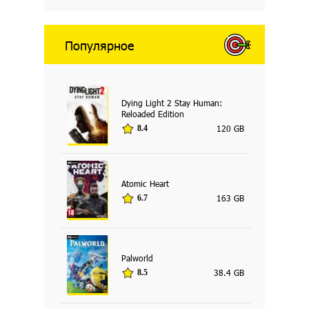
Популярное
Dying Light 2 Stay Human:
Reloaded Edition
120 GB
8.4
Atomic Heart
163 GB
6.7
Palworld
38.4 GB
8.5