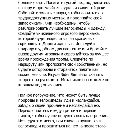
больших карт. Посетите густой лес, поднимитесь
на гору и прогуляйтесь вдоль извилистой реки.
Собирайте золотые шары, чтобы ловить их в
труднодоступных местах, и пополняйте свой
запас очками. Они необходимы, чтобы
разблокировать лучшие велосипеды и одежду.
Создайте уникального игрового персонажа,
который будет выделяться на красочных
скриншотах. Дорога ждет вас. Исследуйте
природу в удобном для вас темпе или бросайте
вызов другим игрокам и соревнуйтесь за лучшее
время прохождения тропы. Следуйте по
маршруту или проложите свой собственный, но
будьте осторожны и старайтесь падать как
можно меньше. Bicycle Rider Simulator скачать
торрент на русском от Механиков вы сможете по
кнопкам под описанием.
Полное погружение. Что может быть лучше
природы и велосипеда? Иди и наслаждайся,
забудь о своей проблеме и наслаждайся ею.
Переключайтесь между третьим и первым
лицом, чтобы лучше почувствовать настроение.
Исследуя это место, вам сначала нужно взять
велосипед и прокатиться на нем. а после этого