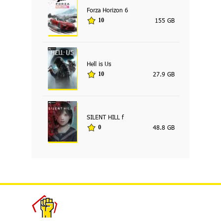
Forza Horizon 6
155 GB
10
Hell is Us
27.9 GB
10
SILENT HILL f
48.8 GB
0