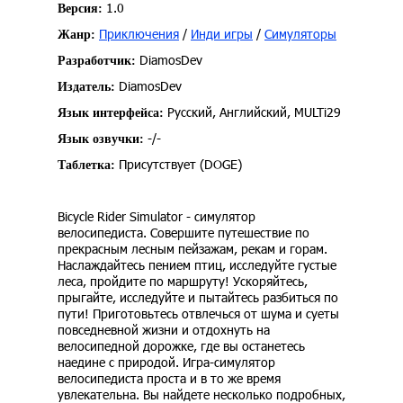
1.0
Версия:
Приключения
/
Инди игры
/
Симуляторы
Жанр:
DiamosDev
Разработчик:
DiamosDev
Издатель:
Русский, Английский, MULTi29
Язык интерфейса:
-/-
Язык озвучки:
Присутствует (DOGE)
Таблетка:
Bicycle Rider Simulator - симулятор
велосипедиста. Совершите путешествие по
прекрасным лесным пейзажам, рекам и горам.
Наслаждайтесь пением птиц, исследуйте густые
леса, пройдите по маршруту! Ускоряйтесь,
прыгайте, исследуйте и пытайтесь разбиться по
пути! Приготовьтесь отвлечься от шума и суеты
повседневной жизни и отдохнуть на
велосипедной дорожке, где вы останетесь
наедине с природой. Игра-симулятор
велосипедиста проста и в то же время
увлекательна. Вы найдете несколько подробных,