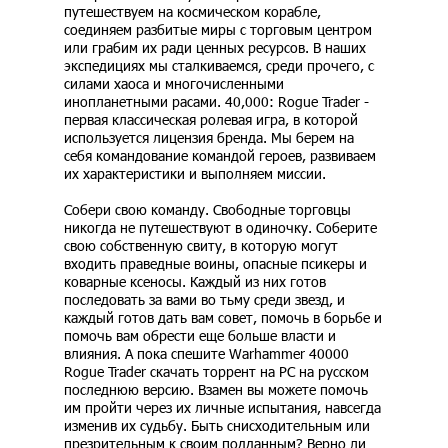
путешествуем на космическом корабле,
соединяем разбитые миры с торговым центром
или грабим их ради ценных ресурсов. В наших
экспедициях мы сталкиваемся, среди прочего, с
силами хаоса и многочисленными
инопланетными расами. 40,000: Rogue Trader -
первая классическая ролевая игра, в которой
используется лицензия бренда. Мы берем на
себя командование командой героев, развиваем
их характеристики и выполняем миссии.
Собери свою команду. Свободные торговцы
никогда не путешествуют в одиночку. Соберите
свою собственную свиту, в которую могут
входить праведные воины, опасные псикеры и
коварные ксеносы. Каждый из них готов
последовать за вами во тьму среди звезд, и
каждый готов дать вам совет, помочь в борьбе и
помочь вам обрести еще больше власти и
влияния. А пока спешите Warhammer 40000
Rogue Trader скачать торрент на PC на русском
последнюю версию. Взамен вы можете помочь
им пройти через их личные испытания, навсегда
изменив их судьбу. Быть снисходительным или
презрительным к своим подданным? Верно ли