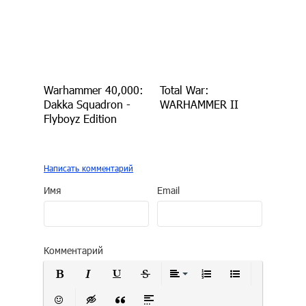
Warhammer 40,000:
Total War:
Dakka Squadron -
WARHAMMER II
Flyboyz Edition
Написать комментарий
Имя
Email
Комментарий
Полужирный
Курсив
Подчеркнутый
Зачеркнутый
Выравнивание
Нумерованный сп
Маркирован