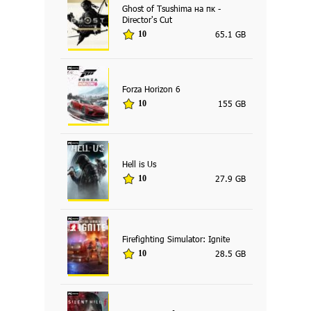
Ghost of Tsushima на пк -
Director's Cut
65.1 GB
10
Forza Horizon 6
155 GB
10
Hell is Us
27.9 GB
10
Firefighting Simulator: Ignite
28.5 GB
10