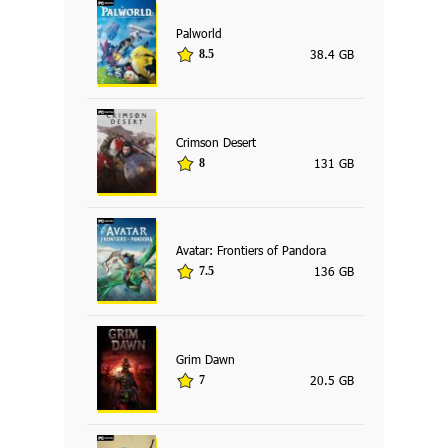
Palworld
38.4 GB
8.5
Crimson Desert
131 GB
8
Avatar: Frontiers of Pandora
136 GB
7.5
Grim Dawn
20.5 GB
7