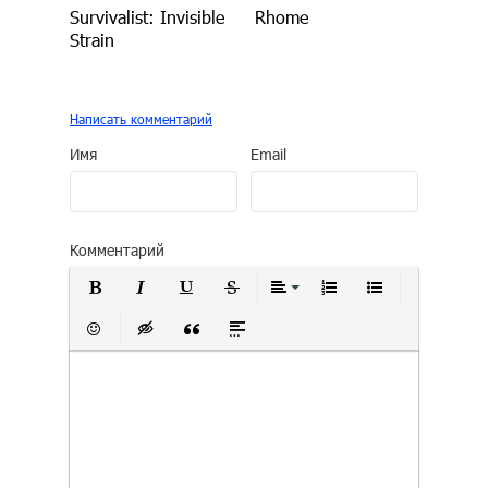
Survivalist: Invisible
Rhome
Strain
Написать комментарий
Имя
Email
Комментарий
Полужирный
Курсив
Подчеркнутый
Зачеркнутый
Выравнивание
Нумерованный сп
Маркирован
Вставить смайлик
Вставка скрытого текста
Вставка цитаты
Вставка спойлера