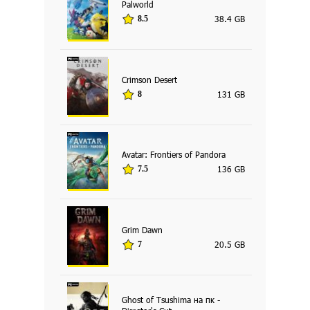
Palworld
38.4 GB
8.5
Crimson Desert
131 GB
8
Avatar: Frontiers of Pandora
136 GB
7.5
Grim Dawn
20.5 GB
7
Ghost of Tsushima на пк -