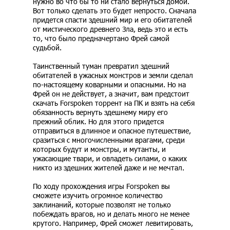
нужно во что бы то ни стало вернуться домой.
Вот только сделать это будет непросто. Сначала
придется спасти здешний мир и его обитателей
от мистического древнего Зла, ведь это и есть
то, что было предначертано Фрей самой
судьбой.
Таинственный туман превратил здешний
обитателей в ужасных монстров и земли сделал
по-настоящему коварными и опасными. Но на
Фрей он не действует, а значит, вам предстоит
скачать Forspoken торрент на ПК и взять на себя
обязанность вернуть здешнему миру его
прежний облик. Но для этого придется
отправиться в длинное и опасное путешествие,
сразиться с многочисленными врагами, среди
которых будут и монстры, и мутанты, и
ужасающие твари, и овладеть силами, о каких
никто из здешних жителей даже и не мечтал.
По ходу прохождения игры Forspoken вы
сможете изучить огромное количество
заклинаний, которые позволят не только
побеждать врагов, но и делать много не менее
крутого. Например, Фрей сможет левитировать,