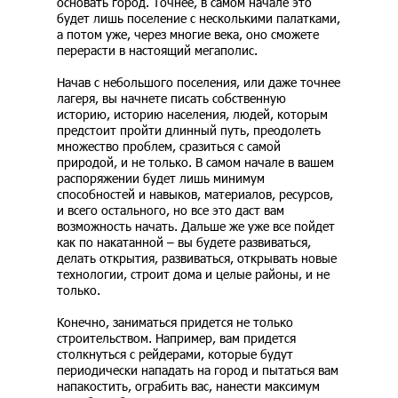
основать город. Точнее, в самом начале это
будет лишь поселение с несколькими палатками,
а потом уже, через многие века, оно сможете
перерасти в настоящий мегаполис.
Начав с небольшого поселения, или даже точнее
лагеря, вы начнете писать собственную
историю, историю населения, людей, которым
предстоит пройти длинный путь, преодолеть
множество проблем, сразиться с самой
природой, и не только. В самом начале в вашем
распоряжении будет лишь минимум
способностей и навыков, материалов, ресурсов,
и всего остального, но все это даст вам
возможность начать. Дальше же уже все пойдет
как по накатанной – вы будете развиваться,
делать открытия, развиваться, открывать новые
технологии, строит дома и целые районы, и не
только.
Конечно, заниматься придется не только
строительством. Например, вам придется
столкнуться с рейдерами, которые будут
периодически нападать на город и пытаться вам
напакостить, ограбить вас, нанести максимум