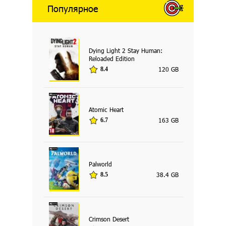
Популярное
Dying Light 2 Stay Human:
Reloaded Edition
120 GB
8.4
Atomic Heart
163 GB
6.7
Palworld
38.4 GB
8.5
Crimson Desert