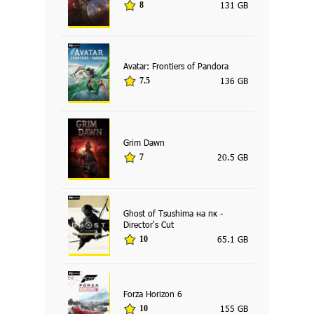
131 GB
8
Avatar: Frontiers of Pandora
136 GB
7.5
Grim Dawn
20.5 GB
7
Ghost of Tsushima на пк -
Director's Cut
65.1 GB
10
Forza Horizon 6
155 GB
10