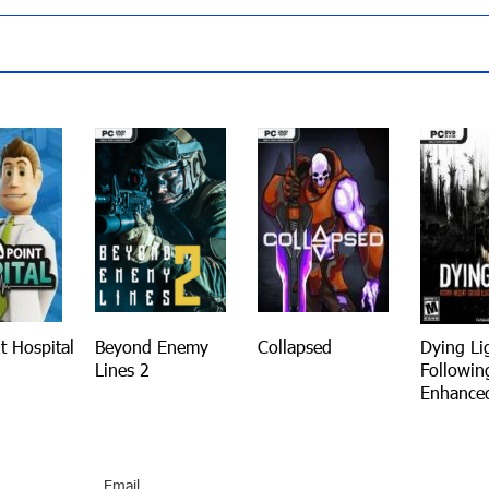
t Hospital
Beyond Enemy
Collapsed
Dying Li
Lines 2
Followin
Enhanced
Email