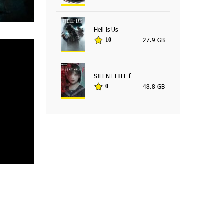
Hell is Us
27.9 GB
10
SILENT HILL f
48.8 GB
0