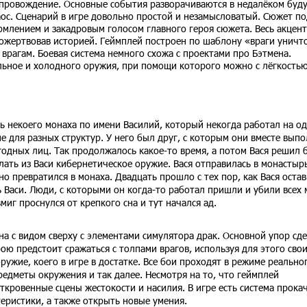
опровождение. Основные события разворачиваются в недалёком буд
ос. Сценарий в игре довольно простой и незамысловатый. Сюжет по
рмлением и закадровым голосом главного героя сюжета. Весь акцент
пожертвовав историей. Геймплей построен по шаблону «враги унич
врагам. Боевая система немного схожа с проектами про Бэтмена.
льное и холодного оружия, при помощи которого можно с лёгкость
ь некоего монаха по имени Василий, который некогда работал на о
для разных структур. У него был друг, с которым они вместе вып
одных лиц. Так продолжалось какое-то время, а потом Вася решил 
лать из Васи кибернетическое оружие. Вася отправилась в монастырь
но превратился в монаха. Двадцать прошло с тех пор, как Вася оста
 Васи. Люди, с которыми он когда-то работал пришли и убили всех 
иг проснулся от крепкого сна и тут начался ад.
а с видом сверху с элементами симулятора драк. Основной упор сде
ою предстоит сражаться с толпами врагов, используя для этого св
ружие, коего в игре в достатке. Все бои проходят в режиме реально
редметы окружения и так далее. Несмотря на то, что геймплей
откровенные сцены жестокости и насилия. В игре есть система прока
еристики, а также открыть новые умения.