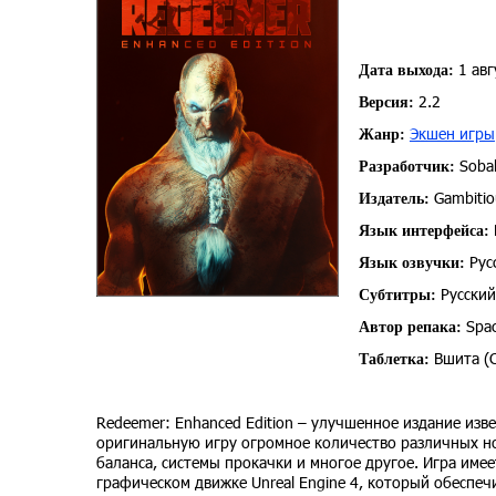
1 авг
Дата выхода:
2.2
Версия:
Экшен игры
Жанр:
Sobak
Разработчик:
Gambitiou
Издатель:
Язык интерфейса:
Рус
Язык озвучки:
Русский
Субтитры:
Spa
Автор репака:
Вшита (
Таблетка:
Redeemer: Enhanced Edition – улучшенное издание изве
оригинальную игру огромное количество различных но
баланса, системы прокачки и многое другое. Игра им
графическом движке Unreal Engine 4, который обеспе