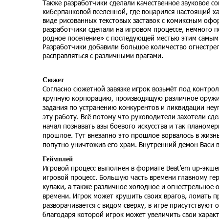
Также разработчики сделали качественное звуковое с
киберпанковой вселенной, где воцарился настоящий ха
виде рисованных текстовых заставок с комиксным офо
разработчики сделали на игровом процессе, немного 
родное поселение» с последующей местью этим самым 
Разработчики добавили большое количество огнестре
расправляться с различными врагами.
Сюжет
Согласно сюжетной завязке игрок возьмёт под контрол
крупную корпорацию, производящую различное оружие 
задания по устранению конкурентов и ликвидации неуг
эту работу. Всё потому что руководители захотели сде
начал познавать азы боевого искусства и так планомер
прошлое. Тут внезапно это прошлое ворвалось в жизнь
попутно уничтожив его храм. Внутренний демон Васи вм
Геймплей
Игровой процесс выполнен в формате Beat’em up-экшен
игровой процесс. Большую часть времени главному гер
кулаки, а также различное холодное и огнестрельное о
времени. Игрок может крушить своих врагов, ломать п
разворачивается с видом сверху, в игре присутствуют 
благодаря которой игрок может увеличить свои характ