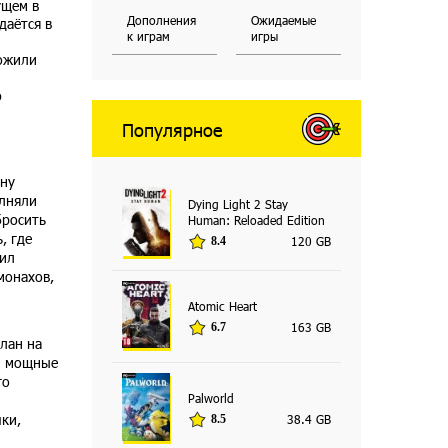
ущем в
Дополнения
Ожидаемые
даётся в
к играм
игры
тожили
ю
Популярное
дну
олняли
Dying Light 2 Stay
бросить
Human: Reloaded Edition
, где
120 GB
8.4
вил
монахов,
Atomic Heart
163 GB
6.7
лан на
ои мощные
го
Palworld
чки,
38.4 GB
8.5