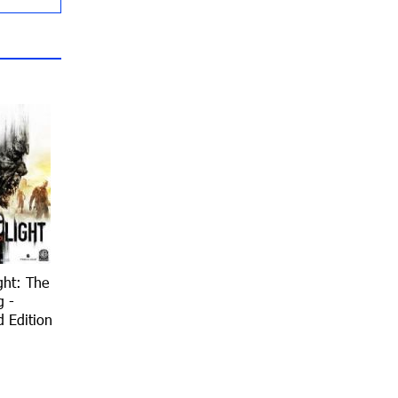
ght: The
g -
 Edition