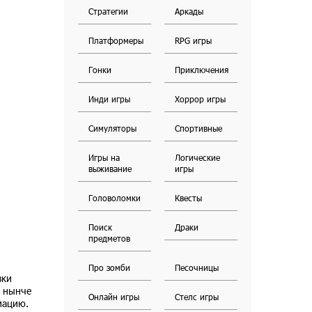
Стратегии
Аркады
Платформеры
RPG игры
Гонки
Приключения
Инди игры
Хоррор игры
Симуляторы
Спортивные
Игры на
Логические
выживание
игры
Головоломки
Квесты
Поиск
Драки
предметов
Про зомби
Песочницы
вки
м нынче
Онлайн игры
Стелс игры
мацию.