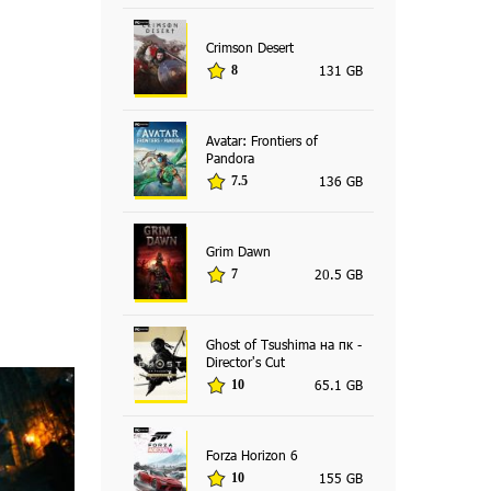
Crimson Desert
131 GB
8
Avatar: Frontiers of
Pandora
136 GB
7.5
Grim Dawn
20.5 GB
7
Ghost of Tsushima на пк -
Director's Cut
65.1 GB
10
Forza Horizon 6
155 GB
10