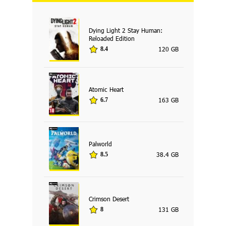
Dying Light 2 Stay Human:
Reloaded Edition
120 GB
8.4
Atomic Heart
163 GB
6.7
Palworld
38.4 GB
8.5
Crimson Desert
131 GB
8