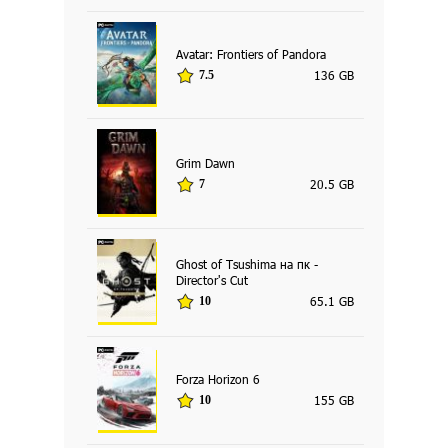
Avatar: Frontiers of Pandora
136 GB
7.5
Grim Dawn
20.5 GB
7
Ghost of Tsushima на пк -
Director's Cut
65.1 GB
10
Forza Horizon 6
155 GB
10