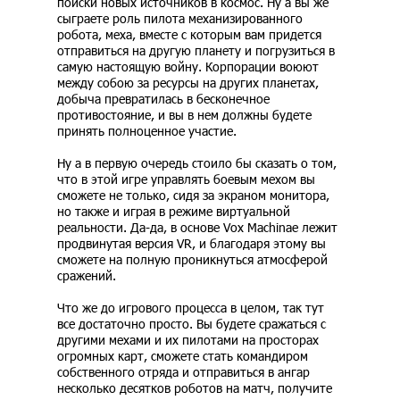
поиски новых источников в космос. Ну а вы же
сыграете роль пилота механизированного
робота, меха, вместе с которым вам придется
отправиться на другую планету и погрузиться в
самую настоящую войну. Корпорации воюют
между собою за ресурсы на других планетах,
добыча превратилась в бесконечное
противостояние, и вы в нем должны будете
принять полноценное участие.
Ну а в первую очередь стоило бы сказать о том,
что в этой игре управлять боевым мехом вы
сможете не только, сидя за экраном монитора,
но также и играя в режиме виртуальной
реальности. Да-да, в основе Vox Machinae лежит
продвинутая версия VR, и благодаря этому вы
сможете на полную проникнуться атмосферой
сражений.
Что же до игрового процесса в целом, так тут
все достаточно просто. Вы будете сражаться с
другими мехами и их пилотами на просторах
огромных карт, сможете стать командиром
собственного отряда и отправиться в ангар
несколько десятков роботов на матч, получите