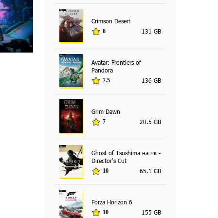
Crimson Desert
131 GB
8
Avatar: Frontiers of
Pandora
136 GB
7.5
Grim Dawn
20.5 GB
7
Ghost of Tsushima на пк -
Director's Cut
65.1 GB
10
Forza Horizon 6
155 GB
10