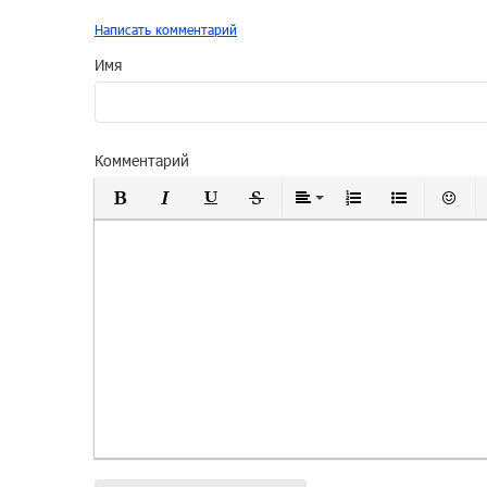
Написать комментарий
Имя
Комментарий
Полужирный
Курсив
Подчеркнутый
Зачеркнутый
Выравнивание
Нумерованный
Маркиро
Вс