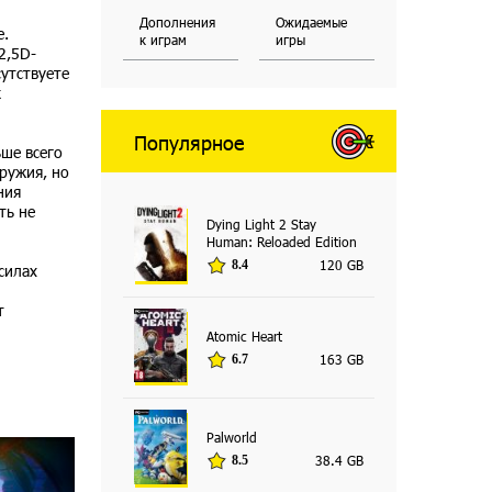
Дополнения
Ожидаемые
е.
к играм
игры
2,5D-
утствуете
к
Популярное
ьше всего
ружия, но
ния
ть не
Dying Light 2 Stay
Human: Reloaded Edition
120 GB
8.4
силах
т
Atomic Heart
163 GB
6.7
Palworld
38.4 GB
8.5