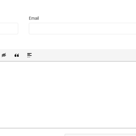
Email
 список
ванный список
тавить смайлик
Вставка скрытого текста
Вставка цитаты
Вставка спойлера