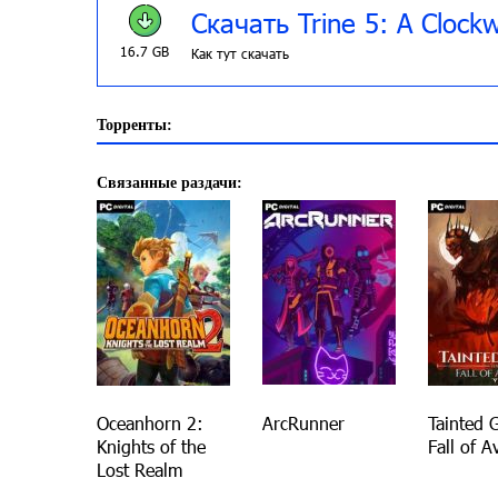
Скачать Trine 5: A Clock
16.7 GB
Как тут скачать
Торренты:
Связанные раздачи:
Oceanhorn 2:
ArcRunner
Tainted G
Knights of the
Fall of A
Lost Realm