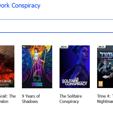
work Conspiracy
rail: The
9 Years of
The Solitaire
Trine 4:
valon
Shadows
Conspiracy
Nightmar