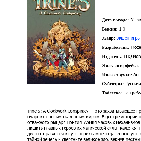
31 ав
Дата выхода:
1.0
Версия:
Экшен игры
Жанр:
Froze
Разработчик:
THQ Nord
Издатель:
Язык интерфейса:
Англ
Язык озвучки:
Русский
Субтитры:
Не требу
Таблетка:
Trine 5: A Clockwork Conspiracy — это захватывающе
очаровательным сказочным миром. В центре истории на
отважного рыцаря Понтия. Армия Часовых механизмов п
лишить главных героев их магической силы. Кажется, 
дело отправиться в путь через самые отдаленные угол
тайной земель и свергните великое зло, вернув местн