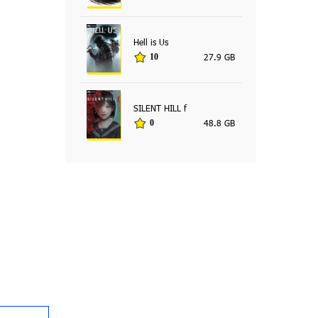
Hell is Us
27.9 GB
10
SILENT HILL f
48.8 GB
0