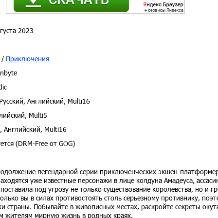
густа 2023
/
Приключения
nbyte
ic
Русский, Английский, Multi16
ийский, Multi5
, Английский, Multi16
ется (DRM-Free от GOG)
е продолжение легендарной серии приключенческих экшен-платформер
ходятся уже известные персонажи в лице колдуна Амадеуса, ассаси
оставила под угрозу не только существование королевства, но и гр
только вы в силах противостоять столь серьезному противнику, поэт
ки страны. Побывайте в живописных местах, раскройте секреты оку
ым жителям мирную жизнь в родных краях.