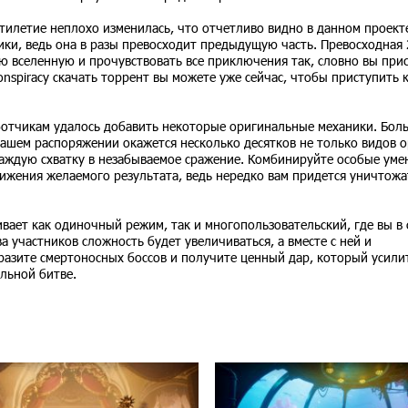
ятилетие неплохо изменилась, что отчетливо видно в данном проект
ки, ведь она в разы превосходит предыдущую часть. Превосходная 
ю вселенную и прочувствовать все приключения так, словно вы прис
 Conspiracy скачать торрент вы можете уже сейчас, чтобы приступить 
аботчикам удалось добавить некоторые оригинальные механики. Бол
вашем распоряжении окажется несколько десятков не только видов о
каждую схватку в незабываемое сражение. Комбинируйте особые уме
ижения желаемого результата, ведь нередко вам придется уничтожа
вает как одиночный режим, так и многопользовательский, где вы в 
а участников сложность будет увеличиваться, а вместе с ней и
разите смертоносных боссов и получите ценный дар, который усили
льной битве.