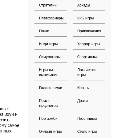
Стратегии
Аркады
Платформеры
RPG игры
Гонки
Приключения
Инди игры
Хоррор игры
Симуляторы
Спортивные
Игры на
Логические
выживание
игры
Головоломки
Квесты
Поиск
Драки
предметов
ов с
на Зоуи и
Про зомби
Песочницы
озит
ому самое
танных
Онлайн игры
Стелс игры