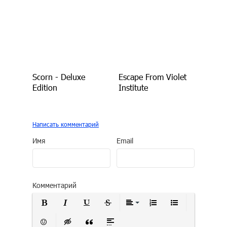
Scorn - Deluxe
Escape From Violet
Edition
Institute
Написать комментарий
Имя
Email
Комментарий
Полужирный
Курсив
Подчеркнутый
Зачеркнутый
Выравнивание
Нумерованный сп
Маркирован