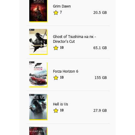
Grim Dawn
20.5 GB
7
Ghost of Tsushima на пк -
Director's Cut
65.1 GB
10
Forza Horizon 6
155 GB
10
Hell is Us
27.9 GB
10