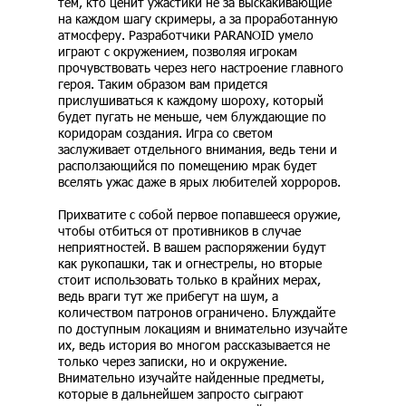
тем, кто ценит ужастики не за выскакивающие
на каждом шагу скримеры, а за проработанную
атмосферу. Разработчики PARANOID умело
играют с окружением, позволяя игрокам
прочувствовать через него настроение главного
героя. Таким образом вам придется
прислушиваться к каждому шороху, который
будет пугать не меньше, чем блуждающие по
коридорам создания. Игра со светом
заслуживает отдельного внимания, ведь тени и
расползающийся по помещению мрак будет
вселять ужас даже в ярых любителей хорроров.
Прихватите с собой первое попавшееся оружие,
чтобы отбиться от противников в случае
неприятностей. В вашем распоряжении будут
как рукопашки, так и огнестрелы, но вторые
стоит использовать только в крайних мерах,
ведь враги тут же прибегут на шум, а
количеством патронов ограничено. Блуждайте
по доступным локациям и внимательно изучайте
их, ведь история во многом рассказывается не
только через записки, но и окружение.
Внимательно изучайте найденные предметы,
которые в дальнейшем запросто сыграют