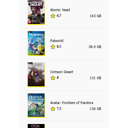
Atomic Heart
163 GB
6.7
Palworld
38.4 GB
8.5
Crimson Desert
131 GB
8
Avatar: Frontiers of Pandora
136 GB
7.5