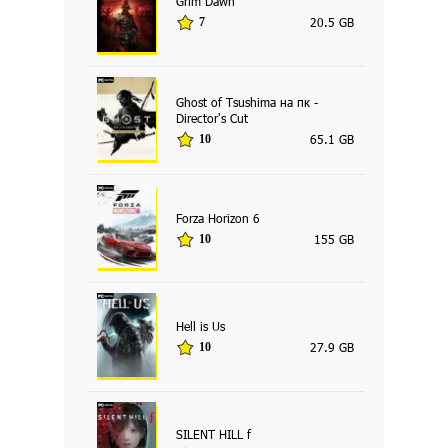
Grim Dawn
20.5 GB
7
Ghost of Tsushima на пк -
Director's Cut
65.1 GB
10
Forza Horizon 6
155 GB
10
Hell is Us
27.9 GB
10
SILENT HILL f