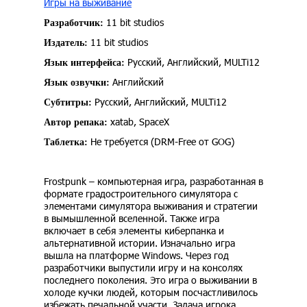
Игры на выживание
11 bit studios
Разработчик:
11 bit studios
Издатель:
Русский, Английский, MULTi12
Язык интерфейса:
Английский
Язык озвучки:
Русский, Английский, MULTi12
Субтитры:
xatab, SpaceX
Автор репака:
Не требуется (DRM-Free от GOG)
Таблетка:
Frostpunk – компьютерная игра, разработанная в
формате градостроительного симулятора с
элементами симулятора выживания и стратегии
в вымышленной вселенной. Также игра
включает в себя элементы киберпанка и
альтернативной истории. Изначально игра
вышла на платформе Windows. Через год
разработчики выпустили игру и на консолях
последнего поколения. Это игра о выживании в
холоде кучки людей, которым посчастливилось
избежать печальной участи. Задача игрока