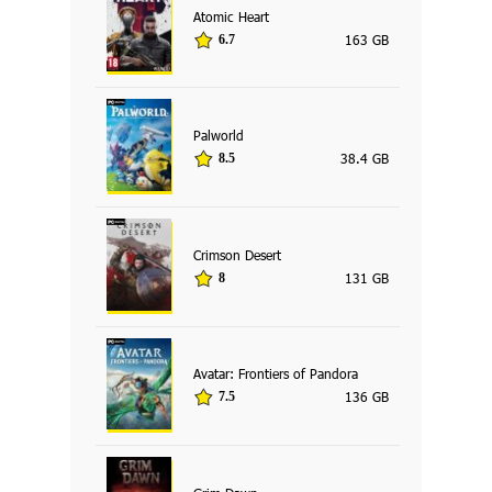
Atomic Heart
163 GB
6.7
Palworld
38.4 GB
8.5
Crimson Desert
131 GB
8
Avatar: Frontiers of Pandora
136 GB
7.5