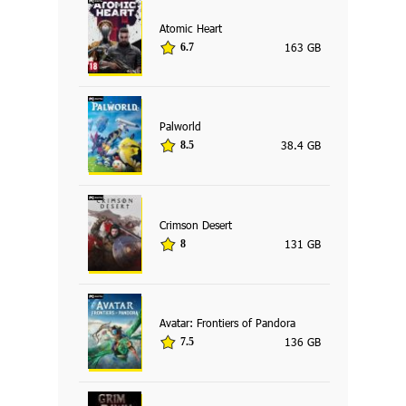
Atomic Heart
163 GB
6.7
Palworld
38.4 GB
8.5
Crimson Desert
131 GB
8
Avatar: Frontiers of Pandora
136 GB
7.5