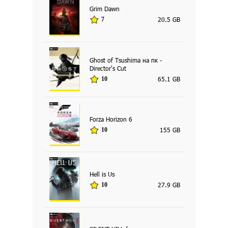
Grim Dawn
20.5 GB
7
Ghost of Tsushima на пк -
Director's Cut
65.1 GB
10
Forza Horizon 6
155 GB
10
Hell is Us
27.9 GB
10