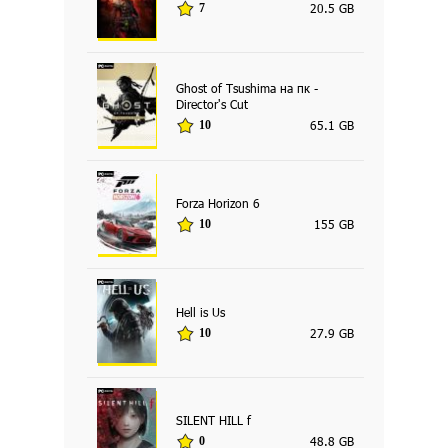
20.5 GB
7
Ghost of Tsushima на пк -
Director's Cut
65.1 GB
10
Forza Horizon 6
155 GB
10
Hell is Us
27.9 GB
10
SILENT HILL f
48.8 GB
0