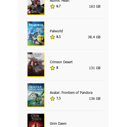
Atomic Heart
163 GB
6.7
Palworld
38.4 GB
8.5
Crimson Desert
131 GB
8
Avatar: Frontiers of Pandora
136 GB
7.5
Grim Dawn