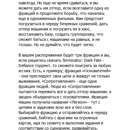
навсегда. Но еще не время сдаваться, и вы
можете дать им отпор, если возглавите одну из
фракций и продолжите борьбу, что началась
еще в одноименных фильмах. Вам предстоит
погрузиться в череду безумных сражений, дать
отпор машинам и погрузить их в хаос,
восстановить базу, создать группировку, что
сможет биться с машинами на равных, и не
только. Но не думайте, что будет легко.
В вашем распоряжении будет три фракции и вы,
если решитесь скачать Terminator: Dark Fate -
Defiance торрент, то сможете поиграть за любую
из них. Есть, к примеру, фракция «Основателей»
- они преследуют свои цели и жаждут не только
выживания. «Сопротивление» - еще одна
фракция людей. Люди из «Сопротивления»
пытаются пережить все и дать отпор машинам, а
заодно объединиться с основателями. Фракция
машин получила название «Легион» - тут с
целями и задачами ясно все и без слов.
Выбирайте фракцию и отправляйтесь в череду
сражений, бейтесь с врагами на огромных
картах, идя по сюжету и выполняя задания в
соответствии со сценарием, развивайтесь,