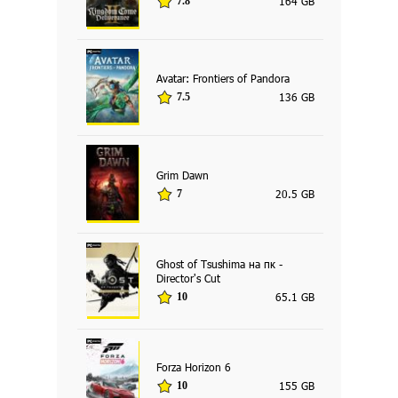
164 GB
7.8
Avatar: Frontiers of Pandora
136 GB
7.5
Grim Dawn
20.5 GB
7
Ghost of Tsushima на пк -
Director's Cut
65.1 GB
10
Forza Horizon 6
155 GB
10