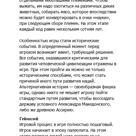
отдельными небольшими племенами. Чтобы
выжить, им надо охотиться на различных диких
животных, собирать мясо, которое впоследствии
можно будет конвертировать в очки «науки»,
при следующем сборе племен. На этом этапе
каждый ход равен нескольким сотням лет.
Особенностью игры стали исторические
события. В определенный момент перед
игроком возникает ивент, требующий решения.
Все события, оказавшиеся критическими для
развития человеческой цивилизации отражены в
игре. При этом пройти их можно не только
историческими способами, что может стать
причиной иного пути развития наций.
Альтернативная история — своеобразная фишка
игры, однако никто не мешает игроку пойти
стандартным путем развития, чтобы воссоздать
державу условного Александра Македонского,
либо же древнюю Ассирию.
Геймплей
Игровой процесс в игре полностью пошаговый.
Игрок начинает в эпоху палеолита. На этом
этапе племени людей надо охотиться на