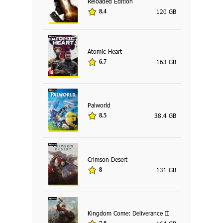
Reloaded Edition
120 GB
8.4
Atomic Heart
163 GB
6.7
Palworld
38.4 GB
8.5
Crimson Desert
131 GB
8
Kingdom Come: Deliverance II