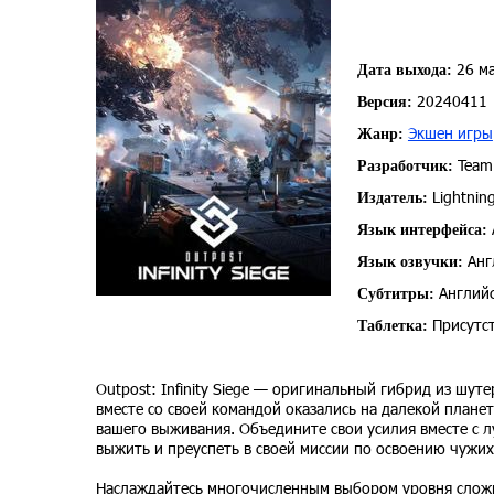
26 ма
Дата выхода:
20240411
Версия:
Экшен игры
Жанр:
Team
Разработчик:
Lightnin
Издатель:
Язык интерфейса:
Анг
Язык озвучки:
Английс
Субтитры:
Присутст
Таблетка:
Outpost: Infinity Siege — оригинальный гибрид из шу
вместе со своей командой оказались на далекой планет
вашего выживания. Объедините свои усилия вместе с
выжить и преуспеть в своей миссии по освоению чужих
Наслаждайтесь многочисленным выбором уровня сложно