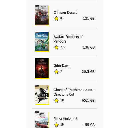
Crimson Desert
131 GB
8
Avatar: Frontiers of
Pandora
136 GB
7.5
Grim Dawn
20.5 GB
7
Ghost of Tsushima на пк -
Director's Cut
65.1 GB
10
Forza Horizon 6
155 GB
10