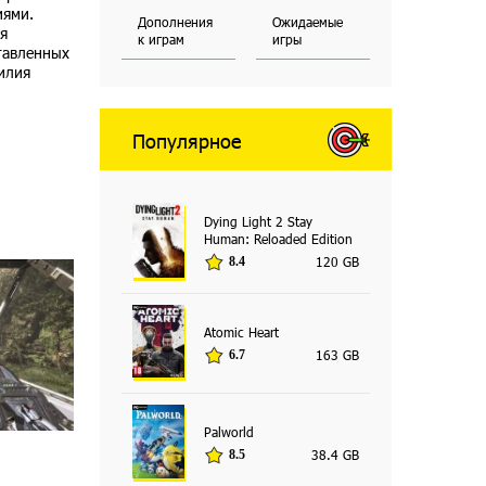
иями.
Дополнения
Ожидаемые
я
к играм
игры
тавленных
илия
Популярное
Dying Light 2 Stay
Human: Reloaded Edition
120 GB
8.4
Atomic Heart
163 GB
6.7
Palworld
38.4 GB
8.5