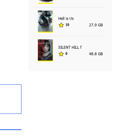
Hell is Us
27.9 GB
10
SILENT HILL f
48.8 GB
0