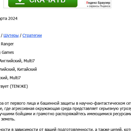
рта 2024
/
Шутеры
/
Стратегии
 Ranger
g Games
Английский, Multi7
лийский, Китайский
кий, Multi7
вует (TENOKE)
тера от первого лица и башенной защиты в научно-фантастическом се
е, где агрессивная окружающая среда представляет серьезную угроз
 лучшими бойцами и грамотно распоряжайтесь имеющимися ресурсам
 земель.
сти в зависимости от вашей подготовленности, а также целей, ко