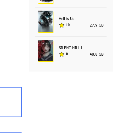
Hell is Us
27.9 GB
10
SILENT HILL f
48.8 GB
0