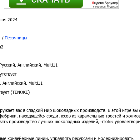
юня 2024
ы
/
Песочницы
u2
Русский, Английский, Multi11
утствует
, Английский, Multi11
вует (TENOKE)
огружает вас в сладкий мир шоколадных производств. В этой игре вы 
брики, находящейся среди лесов из карамельных тростей и холмов
овать производство лучших шоколадных изделий, чтобы удовлетвор
ные конвейерные линии, управлять ресурсами и модернизировать