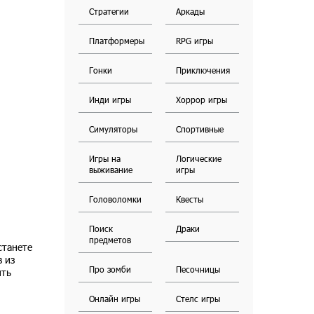
Стратегии
Аркады
Платформеры
RPG игры
Гонки
Приключения
Инди игры
Хоррор игры
Симуляторы
Спортивные
Игры на
Логические
выживание
игры
Головоломки
Квесты
Поиск
Драки
предметов
станете
 из
Про зомби
Песочницы
ить
Онлайн игры
Стелс игры