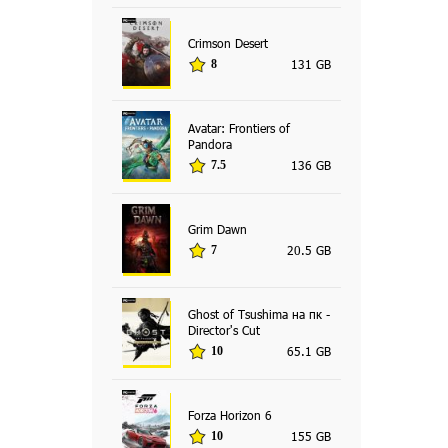
Crimson Desert
131 GB
8
Avatar: Frontiers of
Pandora
136 GB
7.5
Grim Dawn
20.5 GB
7
Ghost of Tsushima на пк -
Director's Cut
65.1 GB
10
Forza Horizon 6
155 GB
10