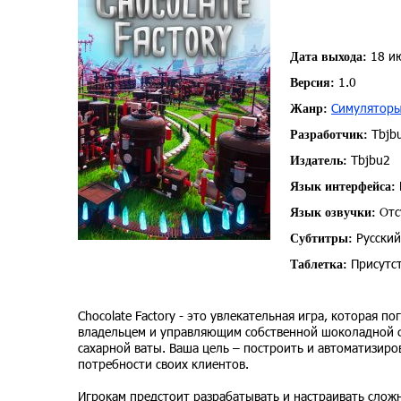
18 и
Дата выхода:
1.0
Версия:
Симулятор
Жанр:
Tbjb
Разработчик:
Tbjbu2
Издатель:
Язык интерфейса:
Отс
Язык озвучки:
Русский
Субтитры:
Присутст
Таблетка:
Chocolate Factory - это увлекательная игра, которая п
владельцем и управляющим собственной шоколадной фа
сахарной ваты. Ваша цель – построить и автоматизир
потребности своих клиентов.
Игрокам предстоит разрабатывать и настраивать слож