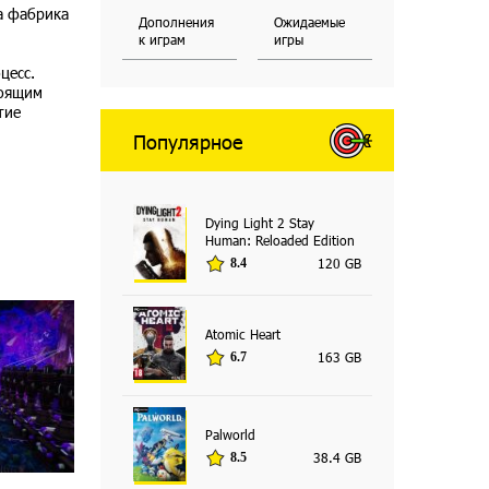
а фабрика
Дополнения
Ожидаемые
к играм
игры
цесс.
тоящим
тие
Популярное
Dying Light 2 Stay
Human: Reloaded Edition
120 GB
8.4
Atomic Heart
163 GB
6.7
Palworld
38.4 GB
8.5