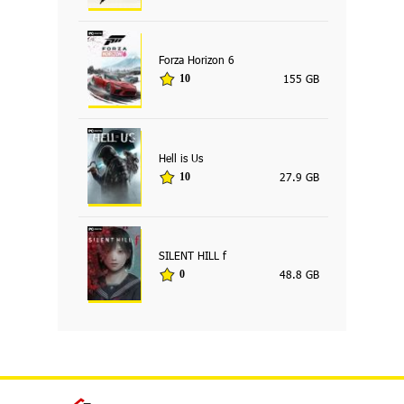
Forza Horizon 6
155 GB
10
Hell is Us
27.9 GB
10
SILENT HILL f
48.8 GB
0