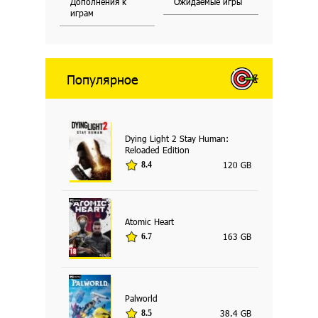
Дополнения к
Ожидаемые игры
играм
Популярное
Dying Light 2 Stay Human:
Reloaded Edition
120 GB
8.4
Atomic Heart
163 GB
6.7
Palworld
38.4 GB
8.5