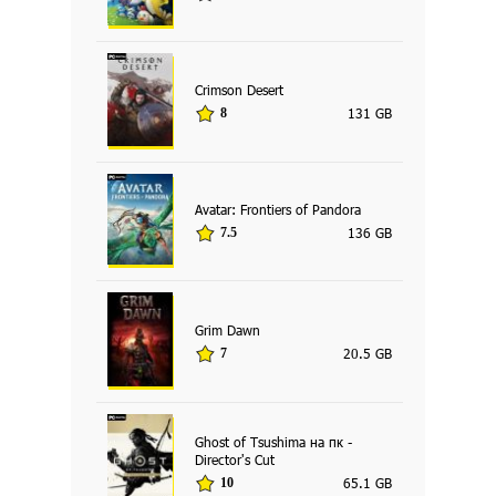
Crimson Desert
131 GB
8
Avatar: Frontiers of Pandora
136 GB
7.5
Grim Dawn
20.5 GB
7
Ghost of Tsushima на пк -
Director's Cut
65.1 GB
10