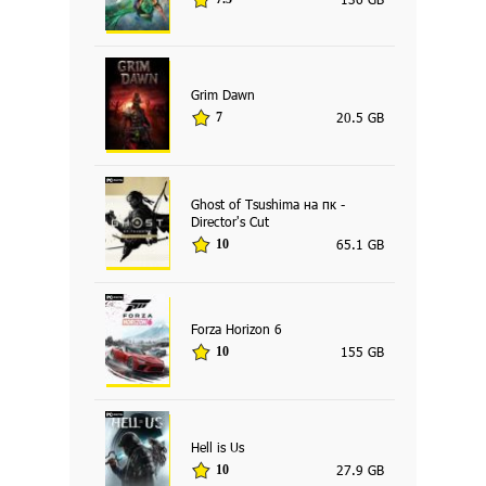
Grim Dawn
20.5 GB
7
Ghost of Tsushima на пк -
Director's Cut
65.1 GB
10
Forza Horizon 6
155 GB
10
Hell is Us
27.9 GB
10