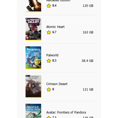
120 GB
8.4
Atomic Heart
163 GB
6.7
Palworld
38.4 GB
8.5
Crimson Desert
131 GB
8
Avatar: Frontiers of Pandora
136 GB
7.5