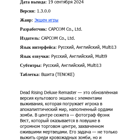
19 сентября 2024
Дата выхода:
1.3.0.0
Версия:
Экшен игры
Жанр:
CAPCOM Co., Ltd.
Разработчик:
CAPCOM Co., Ltd.
Издатель:
Русский, Английский, Multi13
Язык интерфейса:
Русский, Английский, Multi9
Язык озвучки:
Русский, Английский, Multi13
Субтитры:
Вшита (TENOKE)
Таблетка:
Dead Rising Deluxe Remaster — это обновлённая
версия культового экшена с элементами
выживания, которая погружает игрока в
апокалиптический мир, наполненный ордами
зомби. В центре сюжета — фотограф Фрэнк
Вест, который оказывается в ловушке в
огромном торговом центре, захваченном
ожившими мертвецами. Его задача — не только
выжить среди кровожадных зомби, но и