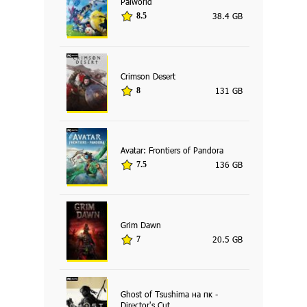
Palworld
38.4 GB
8.5
Crimson Desert
131 GB
8
Avatar: Frontiers of Pandora
136 GB
7.5
Grim Dawn
20.5 GB
7
Ghost of Tsushima на пк -
Director's Cut