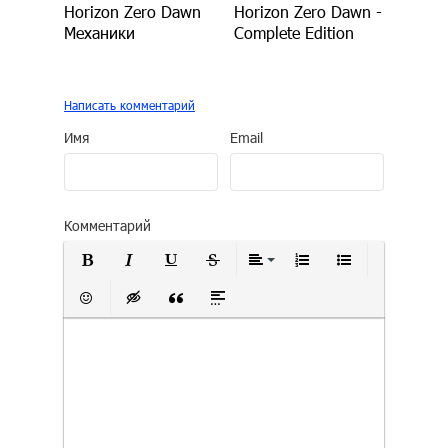
Horizon Zero Dawn
Horizon Zero Dawn -
Механики
Complete Edition
Написать комментарий
Имя
Email
Комментарий
Полужирный
Курсив
Подчеркнутый
Зачеркнутый
Выравнивание
Нумерованный сп
Маркирован
Вставить смайлик
Вставка скрытого текста
Вставка цитаты
Вставка спойлера