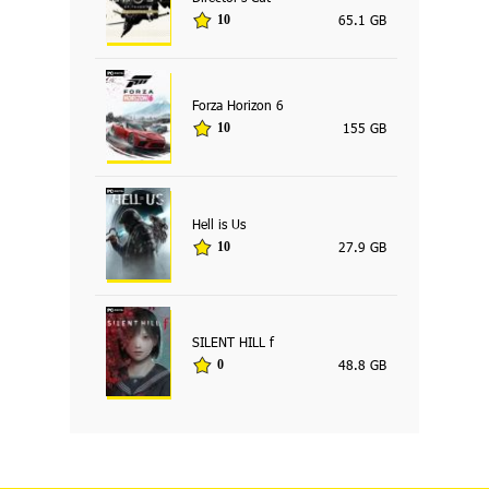
65.1 GB
10
Forza Horizon 6
155 GB
10
Hell is Us
27.9 GB
10
SILENT HILL f
48.8 GB
0