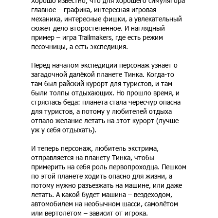
Хорошо известно, что для хорошего симулятора
главное – графика, интересная игровая
механика, интересные фишки, а увлекательный
сюжет дело второстепенное. И наглядный
пример – игра Trailmakers, где есть режим
песочницы, а есть экспедиция.
Перед началом экспедиции персонаж узнаёт о
загадочной далёкой планете Тинка. Когда-то
там был райский курорт для туристов, и там
были толпы отдыхающих. Но прошло время, и
стряслась беда: планета стала чересчур опасна
для туристов, а потому у любителей отдыха
отпало желание летать на этот курорт (лучше
уж у себя отдыхать).
И теперь персонаж, любитель экстрима,
отправляется на планету Тинка, чтобы
примерить на себя роль первопроходца. Пешком
по этой планете ходить опасно для жизни, а
потому нужно разъезжать на машине, или даже
летать. А какой будет машина – вездеходом,
автомобилем на необычном шасси, самолётом
или вертолётом – зависит от игрока.