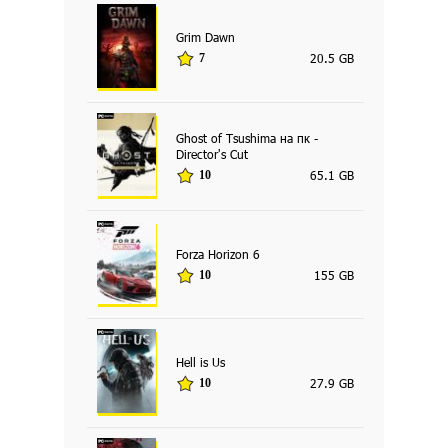
Grim Dawn
20.5 GB
7
Ghost of Tsushima на пк -
Director's Cut
65.1 GB
10
Forza Horizon 6
155 GB
10
Hell is Us
27.9 GB
10