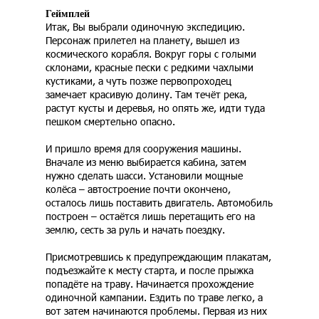
Геймплей
Итак, Вы выбрали одиночную экспедицию.
Персонаж прилетел на планету, вышел из
космического корабля. Вокруг горы с голыми
склонами, красные пески с редкими чахлыми
кустиками, а чуть позже первопроходец
замечает красивую долину. Там течёт река,
растут кусты и деревья, но опять же, идти туда
пешком смертельно опасно.
И пришло время для сооружения машины.
Вначале из меню выбирается кабина, затем
нужно сделать шасси. Установили мощные
колёса – автостроение почти окончено,
осталось лишь поставить двигатель. Автомобиль
построен – остаётся лишь перетащить его на
землю, сесть за руль и начать поездку.
Присмотревшись к предупреждающим плакатам,
подъезжайте к месту старта, и после прыжка
попадёте на траву. Начинается прохождение
одиночной кампании. Ездить по траве легко, а
вот затем начинаются проблемы. Первая из них