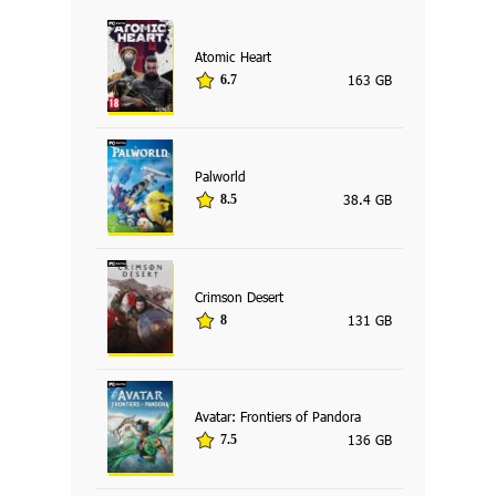
Atomic Heart
163 GB
6.7
Palworld
38.4 GB
8.5
Crimson Desert
131 GB
8
Avatar: Frontiers of Pandora
136 GB
7.5