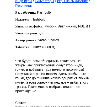
Инди игры
/
Симуляторы
/
Игры на выживание
/
Песочницы
Flashbulb
Разработчик:
Flashbulb
Издатель:
Русский, Английский, MULTi11
Язык интерфейса:
-/-
Язык озвучки:
xatab, SpaceX
Автор репака:
Вшита (CODEX)
Таблетка:
Что будет, если объединить такие разные
жанры, как приключения, симулятор, инди,
гонки, и добавить туда немного песочницы?
Получится игра Trailmakers. Здесь необычные
гонки, где до финиша можно добраться любым
путём, а если соперники мешают – выбить их с
трассы. Также можно выбрать одиночное
прохождение.
Сюжет