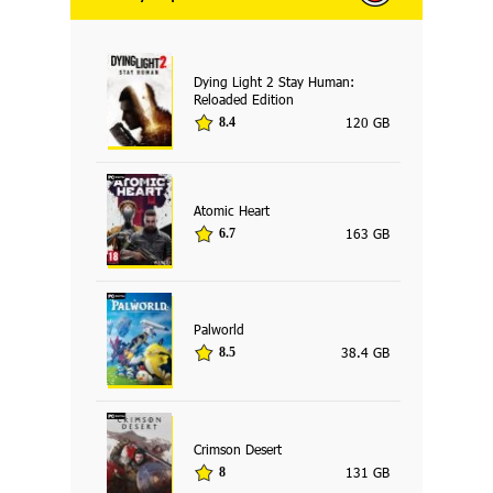
Dying Light 2 Stay Human:
Reloaded Edition
120 GB
8.4
Atomic Heart
163 GB
6.7
Palworld
38.4 GB
8.5
Crimson Desert
131 GB
8