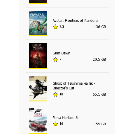
Avatar: Frontiers of Pandora
136 GB
7.5
Grim Dawn
20.5 GB
7
Ghost of Tsushima на пк -
Director's Cut
65.1 GB
10
Forza Horizon 6
155 GB
10