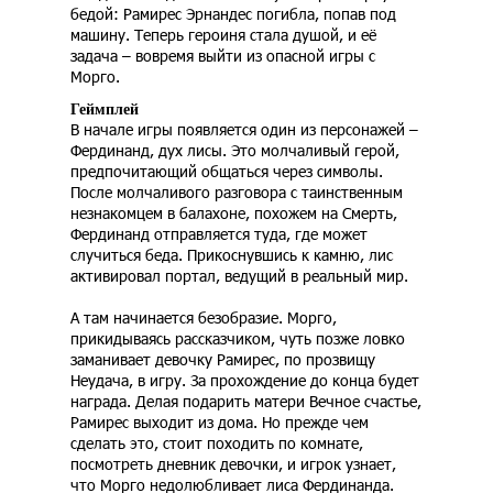
бедой: Рамирес Эрнандес погибла, попав под
машину. Теперь героиня стала душой, и её
задача – вовремя выйти из опасной игры с
Морго.
Геймплей
В начале игры появляется один из персонажей –
Фердинанд, дух лисы. Это молчаливый герой,
предпочитающий общаться через символы.
После молчаливого разговора с таинственным
незнакомцем в балахоне, похожем на Смерть,
Фердинанд отправляется туда, где может
случиться беда. Прикоснувшись к камню, лис
активировал портал, ведущий в реальный мир.
А там начинается безобразие. Морго,
прикидываясь рассказчиком, чуть позже ловко
заманивает девочку Рамирес, по прозвищу
Неудача, в игру. За прохождение до конца будет
награда. Делая подарить матери Вечное счастье,
Рамирес выходит из дома. Но прежде чем
сделать это, стоит походить по комнате,
посмотреть дневник девочки, и игрок узнает,
что Морго недолюбливает лиса Фердинанда.