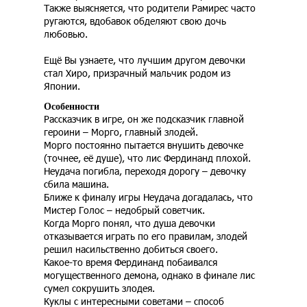
Также выясняется, что родители Рамирес часто
ругаются, вдобавок обделяют свою дочь
любовью.
Ещё Вы узнаете, что лучшим другом девочки
стал Хиро, призрачный мальчик родом из
Японии.
Особенности
Рассказчик в игре, он же подсказчик главной
героини – Морго, главный злодей.
Морго постоянно пытается внушить девочке
(точнее, её душе), что лис Фердинанд плохой.
Неудача погибла, переходя дорогу – девочку
сбила машина.
Ближе к финалу игры Неудача догадалась, что
Мистер Голос – недобрый советчик.
Когда Морго понял, что душа девочки
отказывается играть по его правилам, злодей
решил насильственно добиться своего.
Какое-то время Фердинанд побаивался
могущественного демона, однако в финале лис
сумел сокрушить злодея.
Куклы с интересными советами – способ