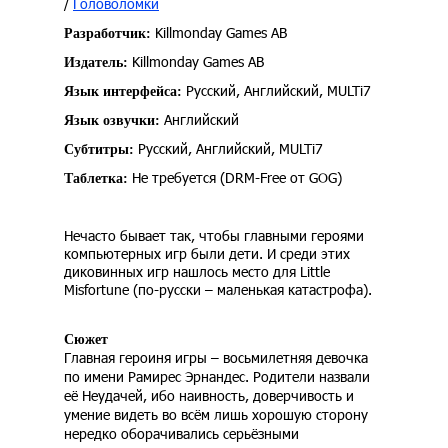
/
Головоломки
Killmonday Games AB
Разработчик:
Killmonday Games AB
Издатель:
Русский, Английский, MULTi7
Язык интерфейса:
Английский
Язык озвучки:
Русский, Английский, MULTi7
Субтитры:
Не требуется (DRM-Free от GOG)
Таблетка:
Нечасто бывает так, чтобы главными героями
компьютерных игр были дети. И среди этих
диковинных игр нашлось место для Little
Misfortune (по-русски – маленькая катастрофа).
Сюжет
Главная героиня игры – восьмилетняя девочка
по имени Рамирес Эрнандес. Родители назвали
её Неудачей, ибо наивность, доверчивость и
умение видеть во всём лишь хорошую сторону
нередко оборачивались серьёзными