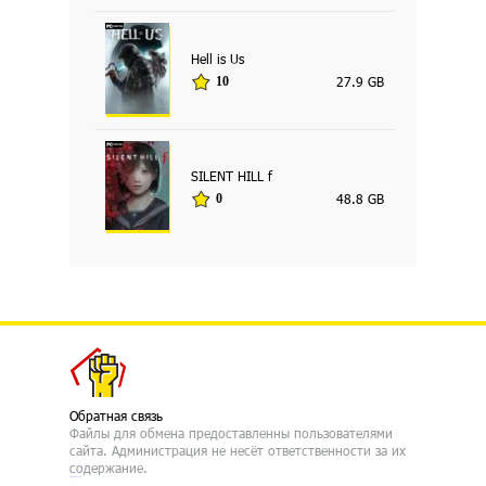
Hell is Us
27.9 GB
10
SILENT HILL f
48.8 GB
0
Обратная связь
Файлы для обмена предоставленны пользователями
сайта. Администрация не несёт ответственности за их
содержание.
русские сериалы