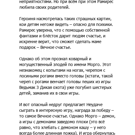
неприятностями. Но при всём при этом Рамирес
любила своих родителей.
Героиня насмотрелась таких страшных картин,
кои детям негоже видеть – опасно для психики.
Рамирес уверена, что с помощью собственной
фантазии и блёсток дарит людям счастье, и
искренне верит, что сможет сделать маме
подарок – Вечное счастье.
Однако об этом прознал коварный и
могущественный злодей по имени Морго. Этот
незнакомец с копытами на ногах, черепом с
лосиными рогами вместо головы (кстати, такой
череп с рогами венчает головы леших из игры
Ведьмак 3 Дикая охота) уже погубил шестерых
детей, заманив их в свои игры.
И вот опасный недруг предлагает Неудаче
сыграть в интересную игру, награда за победу –
то самое Вечное счастье. Однако Морго – демон,
а игры с демонами заведомо плохи (это всё
равно, что хлебать с демоном кашу – у него
всегда более длинная ложка). И игра обернулась