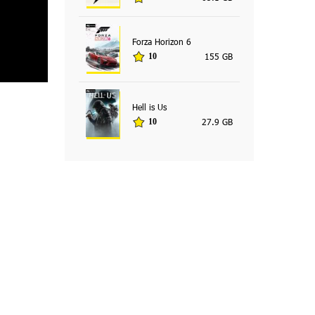
Forza Horizon 6
155 GB
10
Hell is Us
27.9 GB
10