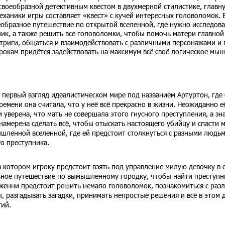
 своеобразной детективным квестом в двухмерной стилистике, главн
ханики игры составляет «квест» с кучей интересных головоломок. В
еобразное путешествие по открытой вселенной, где нужно исследов
ик, а также решить все головоломки, чтобы помочь матери главной
триги, общаться и взаимодействовать с различными персонажами и в
грокам придётся задействовать на максимум всё своё логическое мы
первый взгляд идеалистическом мире под названием Артуртон, где
емени она считала, что у неё всё прекрасно в жизни. Неожиданно е
 уверена, что мать не совершала этого гнусного преступления, а зн
намерена сделать всё, чтобы отыскать настоящего убийцу и спасти 
ышленной вселенной, где ей предстоит столкнуться с разными людь
го преступника.
в котором игроку предстоит взять под управление милую девочку в 
льное путешествие по вымышленному городку, чтобы найти преступн
Дженни предстоит решить немало головоломок, познакомиться с ра
 разгадывать загадки, принимать непростые решения и всё в этом д
тий.