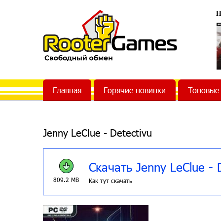
Н
Главная
Горячие новинки
Топовые
Jenny LeClue - Detectivu
Скачать Jenny LeClue - 
809.2 MB
Как тут скачать