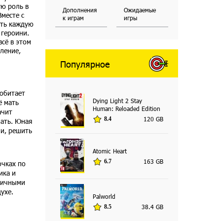
ую роль в
Дополнения
Ожидаемые
месте с
к играм
игры
ать каждую
 героини.
сё в этом
шление,
Популярное
 обитает
Dying Light 2 Stay
ё мать
Human: Reloaded Edition
ачит
120 GB
8.4
мать. Юная
ми, решить
Atomic Heart
163 GB
6.7
очках по
ика и
зличными
ухе.
Palworld
38.4 GB
8.5