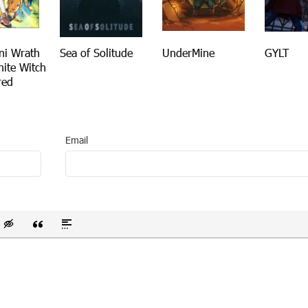
ni Wrath
Sea of Solitude
UnderMine
GYLT
hite Witch
red
Email
 список
ванный список
тавить смайлик
Вставка скрытого текста
Вставка цитаты
Вставка спойлера