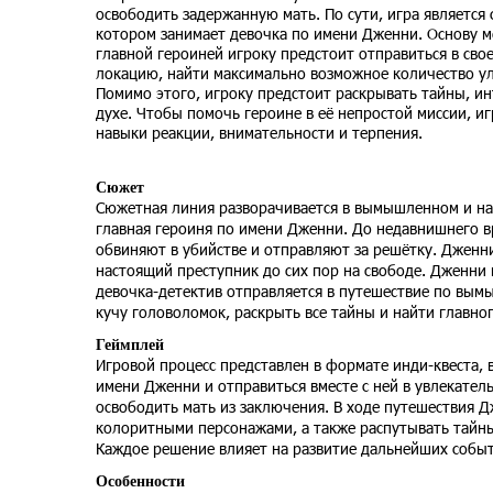
освободить задержанную мать. По сути, игра является
котором занимает девочка по имени Дженни. Основу ме
главной героиней игроку предстоит отправиться в сво
локацию, найти максимально возможное количество ул
Помимо этого, игроку предстоит раскрывать тайны, ин
духе. Чтобы помочь героине в её непростой миссии, и
навыки реакции, внимательности и терпения.
Сюжет
Сюжетная линия разворачивается в вымышленном и на 
главная героиня по имени Дженни. До недавнишнего вр
обвиняют в убийстве и отправляют за решётку. Дженни
настоящий преступник до сих пор на свободе. Дженни 
девочка-детектив отправляется в путешествие по вым
кучу головоломок, раскрыть все тайны и найти главно
Геймплей
Игровой процесс представлен в формате инди-квеста, 
имени Дженни и отправиться вместе с ней в увлекате
освободить мать из заключения. В ходе путешествия 
колоритными персонажами, а также распутывать тайны,
Каждое решение влияет на развитие дальнейших собы
Особенности