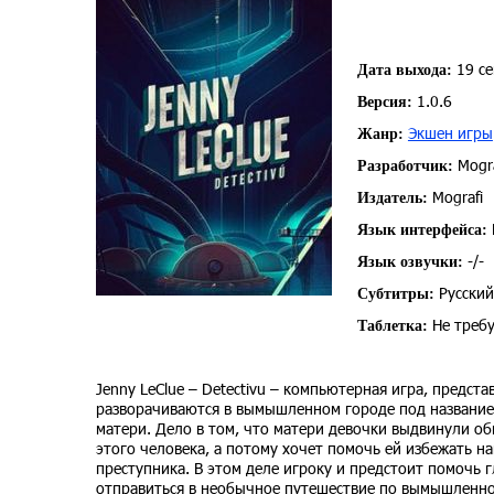
19 се
Дата выхода:
1.0.6
Версия:
Экшен игры
Жанр:
Mogra
Разработчик:
Mografi
Издатель:
Язык интерфейса:
-/-
Язык озвучки:
Русский
Субтитры:
Не требу
Таблетка:
Jenny LeClue – Detectivu – компьютерная игра, предс
разворачиваются в вымышленном городе под названием
матери. Дело в том, что матери девочки выдвинули обв
этого человека, а потому хочет помочь ей избежать н
преступника. В этом деле игроку и предстоит помочь 
отправиться в необычное путешествие по вымышленном