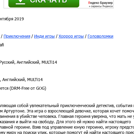
нтября 2019
/
Приключения
/
Инди игры
/
Хоррор игры
/
Головоломки
fi
Русский, Английский, MULTi14
, Английский, MULTi14
ется (DRM-Free от GOG)
тавляющая собой увлекательный приключенческий детектив, события
 Артуртоне. Эта игра о взрослеющей девочке, которая хочет помоч
инения в убийстве человека. Главная героиня уверена, что мать не
аказания и выйти на свободу. Для этого ей нужно найти настоящего
главной героине. Взяв под управление юную героиню, игроку предст
у миру на поиски улик, которые помогут ей найти настоящего пре