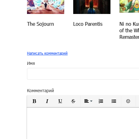
The Sojourn
Loco Parentis
Ni no Ku
of the W
Remaste
Написать комментарий
Имя
Комментарий
Полужирный
Курсив
Подчеркнутый
Зачеркнутый
Выравнивание
Нумерованный
Маркиро
Вс