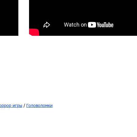
оррор игры
/
Головоломки