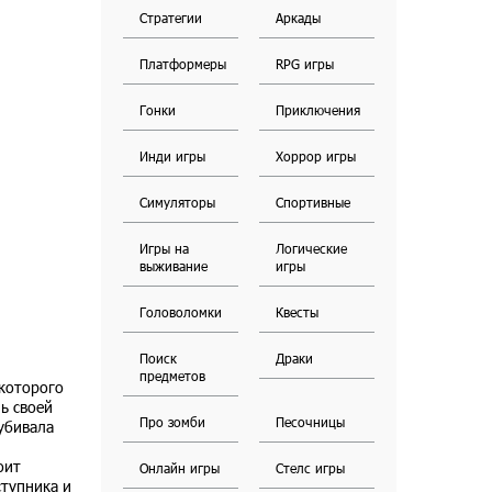
Стратегии
Аркады
Платформеры
RPG игры
Гонки
Приключения
Инди игры
Хоррор игры
Симуляторы
Спортивные
Игры на
Логические
выживание
игры
Головоломки
Квесты
Поиск
Драки
предметов
 которого
ь своей
Про зомби
Песочницы
 убивала
оит
Онлайн игры
Стелс игры
ступника и