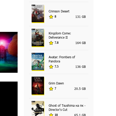
Crimson Desert
131 GB
8
Kingdom Come:
Deliverance II
164 GB
7.8
Avatar: Frontiers of
Pandora
136 GB
7.5
Grim Dawn
20.5 GB
7
Ghost of Tsushima на пк -
Director's Cut
65.1 GB
10